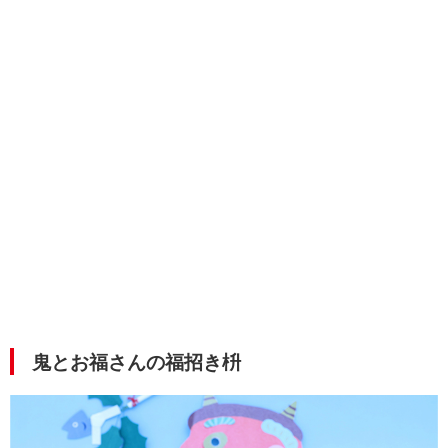
鬼とお福さんの福招き枡