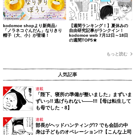
kodomoe shopより新商品♪
【週間ランキング！】夏休みの
「ノラネコぐんだん」なりきり
自由研究記事がランクイン！
帽子（大、小）が登場！
kodomoe web 7月12日～18日
の週間TOP5★
もっと読む
人気記事
連載
1
「陛下、寝所の準備が整いました」まずいま
ずいっ!! 逃げられない――!!!【母は転生して
も母でした・8】
連載
2
部長がヘッドハンティング!? でも会話の中
身は子どものオペレーション!?【こんな上司