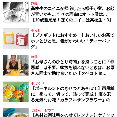
連載
高校生のニイニが帰宅したら様子が変。お顔
が青いかも…？ その理由にオトト君は…
【10歳差兄弟！ぼくのニイニは高校生・3】
暮らし
【プチギフトにおすすめ！】おいしいお茶で
ホッとひと息。箱がかわいい「ティーバッ
グ」
連載
「お母さんのひとり時間」を持つことに「罪
悪感」は不要。家族を頼れないときは、お母
さん同士で助け合いたい【タベコト in
Berlin・130】
手づくり
【ボーネルンドのきせつとあそぼ！】画用紙
に、塗って、切って、貼って完成！ 夏を彩
る元気なお花「カラフルサンフラワー」の作
り方
ごはん・おやつ
【具材と調味料をのせてレンチン】ケチャッ