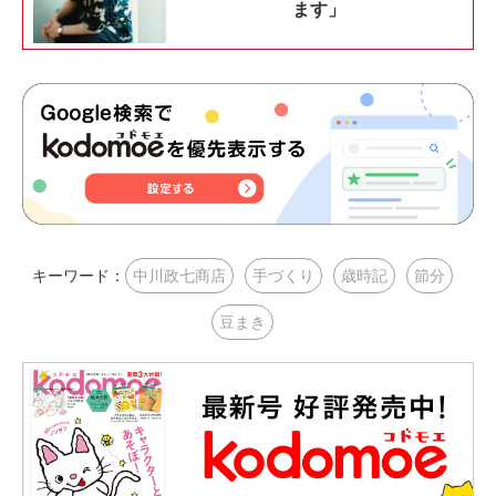
ます」
キーワード：
中川政七商店
手づくり
歳時記
節分
豆まき