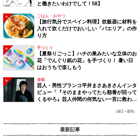
と働きたいわけでして！58】
ごはん・おやつ
3
【旅行気分でスペイン料理】炊飯器に材料を
入れて炊くだけでおいしい「パエリア」の作
り方
手づくり
4
【夏祭りごっこ】ハチの巣みたいな立体のお
花「でんぐり紙の花」を手づくり！ 暑い日
はおうちで楽しもう
連載
5
芸人・男性ブランコ平井まさあきさんインタ
ビュー「『そのままやってたら順番が回って
くるやろ』芸人仲間の何気ない一言に救われ
てきたから、頑張れる」
（8/2～8/9）
最新記事