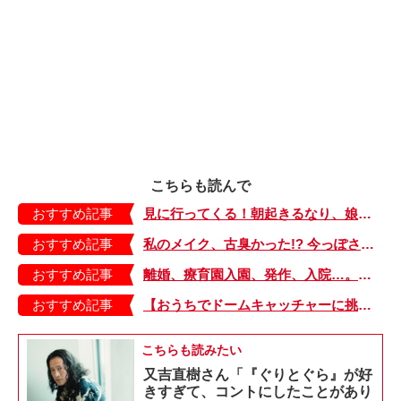
こちらも読んで
おすすめ記事
見に行ってくる！朝起きるなり、娘がベランダに向かった理由【今日のたやちゃん・34】
おすすめ記事
私のメイク、古臭かった!? 今っぽさを出すファンデの塗り方【40代ママのキレイをアップデート・1】
おすすめ記事
離婚、療育園入園、発作、入院…。剥がれ家、激動の1年【少し大変で、すっごく幸せ～ドラベ症候群の娘と心臓に毛の生えた母～・11】
おすすめ記事
【おうちでドームキャッチャーに挑戦だ】アンパンマン わくわくドームキャッチャー
こちらも読みたい
又吉直樹さん「『ぐりとぐら』が好
きすぎて、コントにしたことがあり