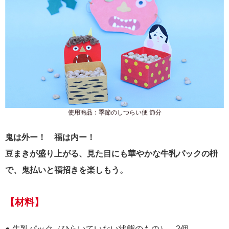
使用商品：季節のしつらい便 節分
鬼は外ー！ 福は内ー！
豆まきが盛り上がる、見た目にも華やかな牛乳パックの枡
で、鬼払いと福招きを楽しもう。
【材料】
● 牛乳パック（ひらいていない状態のもの）…2個