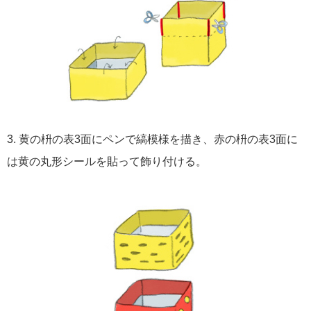
3. 黄の枡の表3面にペンで縞模様を描き、赤の枡の表3面に
は黄の丸形シールを貼って飾り付ける。