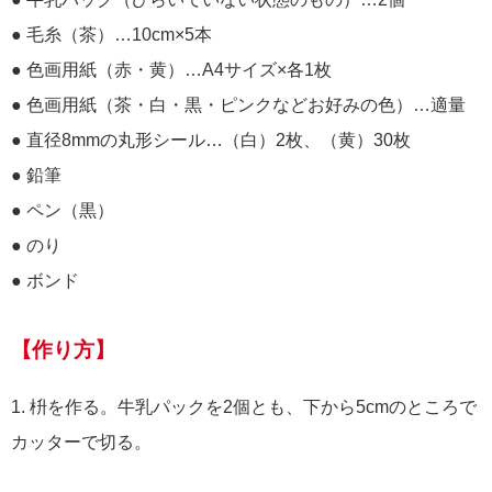
● 毛糸（茶）…10cm×5本
● 色画用紙（赤・黄）…A4サイズ×各1枚
● 色画用紙（茶・白・黒・ピンクなどお好みの色）…適量
● 直径8mmの丸形シール…（白）2枚、（黄）30枚
● 鉛筆
● ペン（黒）
● のり
● ボンド
【作り方】
1. 枡を作る。牛乳パックを2個とも、下から5cmのところで
カッターで切る。