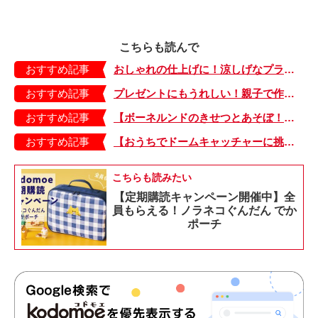
こちらも読んで
おすすめ記事
おしゃれの仕上げに！涼しげなプラバンアクセサリーはいかが？【付け襟ネックレスの作り方】
おすすめ記事
プレゼントにもうれしい！親子で作る世界にひとつのプラバンアクセ【ロゼット風ネームブローチの作り方】
おすすめ記事
【ボーネルンドのきせつとあそぼ！】画用紙に、塗って、切って、貼って完成！ 夏を彩る元気なお花「カラフルサンフラワー」の作り方
おすすめ記事
【おうちでドームキャッチャーに挑戦だ】アンパンマン わくわくドームキャッチャー
こちらも読みたい
【定期購読キャンペーン開催中】全
員もらえる！ノラネコぐんだん でか
ポーチ