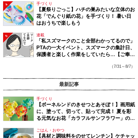
手づくり
4
【夏祭りごっこ】ハチの巣みたいな立体のお
花「でんぐり紙の花」を手づくり！ 暑い日
はおうちで楽しもう
連載
5
「私スズマークのこと全部わかってるので」
PTAの一大イベント、スズマークの集計日、
保護者と楽しく作業をしていたら…【ご奉仕
戦隊★PTA・19】
（7/31～8/7）
最新記事
手づくり
【ボーネルンドのきせつとあそぼ！】画用紙
に、塗って、切って、貼って完成！ 夏を彩
る元気なお花「カラフルサンフラワー」の作
り方
ごはん・おやつ
【具材と調味料をのせてレンチン】ケチャッ