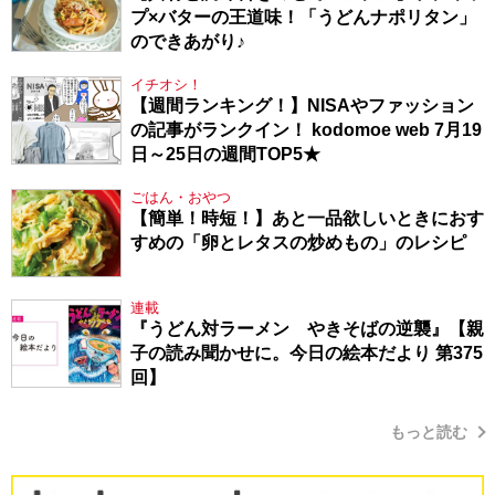
プ×バターの王道味！「うどんナポリタン」
のできあがり♪
イチオシ！
【週間ランキング！】NISAやファッション
の記事がランクイン！ kodomoe web 7月19
日～25日の週間TOP5★
ごはん・おやつ
【簡単！時短！】あと一品欲しいときにおす
すめの「卵とレタスの炒めもの」のレシピ
連載
『うどん対ラーメン やきそばの逆襲』【親
子の読み聞かせに。今日の絵本だより 第375
回】
もっと読む