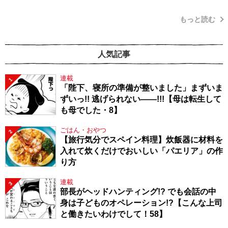
もっと読む
人気記事
連載
1
「陛下、寝所の準備が整いました」まずいま
ずいっ!! 逃げられない――!!!【母は転生して
も母でした・8】
ごはん・おやつ
2
【旅行気分でスペイン料理】炊飯器に材料を
入れて炊くだけでおいしい「パエリア」の作
り方
連載
3
部長がヘッドハンティング!? でも会話の中
身は子どものオペレーション!?【こんな上司
と働きたいわけでして！58】