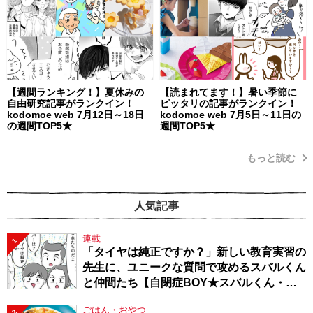
【週間ランキング！】夏休みの
【読まれてます！】暑い季節に
自由研究記事がランクイン！
ピッタリの記事がランクイン！
kodomoe web 7月12日～18日
kodomoe web 7月5日～11日の
の週間TOP5★
週間TOP5★
もっと読む
人気記事
連載
1
「タイヤは純正ですか？」新しい教育実習の
先生に、ユニークな質問で攻めるスバルくん
と仲間たち【自閉症BOY★スバルくん・
143】
ごはん・おやつ
2