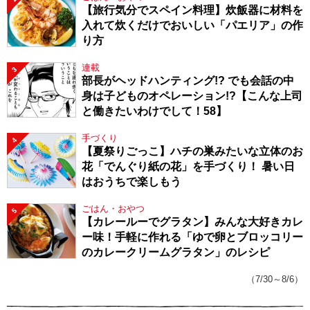
【旅行気分でスペイン料理】炊飯器に材料を
入れて炊くだけでおいしい「パエリア」の作
り方
連載
3
部長がヘッドハンティング!? でも会話の中
身は子どものオペレーション!?【こんな上司
と働きたいわけでして！58】
手づくり
4
【夏祭りごっこ】ハチの巣みたいな立体のお
花「でんぐり紙の花」を手づくり！ 暑い日
はおうちで楽しもう
ごはん・おやつ
5
【カレールーでグラタン】みんな大好きカレ
ー味！手軽に作れる「ゆで卵とブロッコリー
のカレークリームグラタン」のレシピ
（7/30～8/6）