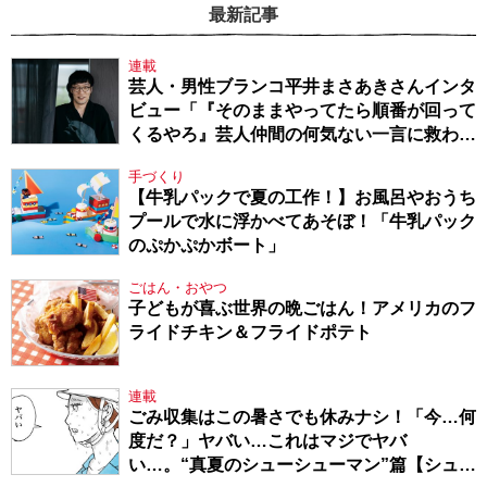
最新記事
連載
芸人・男性ブランコ平井まさあきさんインタ
ビュー「『そのままやってたら順番が回って
くるやろ』芸人仲間の何気ない一言に救われ
てきたから、頑張れる」
手づくり
【牛乳パックで夏の工作！】お風呂やおうち
プールで水に浮かべてあそぼ！「牛乳パック
のぷかぷかボート」
ごはん・おやつ
子どもが喜ぶ世界の晩ごはん！アメリカのフ
ライドチキン＆フライドポテト
連載
ごみ収集はこの暑さでも休みナシ！「今…何
度だ？」ヤバい…これはマジでヤバ
い…。“真夏のシューシューマン”篇【シュー