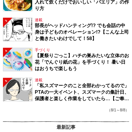
入れて炊くだけでおいしい「パエリア」の作
り方
連載
3
部長がヘッドハンティング!? でも会話の中
身は子どものオペレーション!?【こんな上司
と働きたいわけでして！58】
手づくり
4
【夏祭りごっこ】ハチの巣みたいな立体のお
花「でんぐり紙の花」を手づくり！ 暑い日
はおうちで楽しもう
連載
5
「私スズマークのこと全部わかってるので」
PTAの一大イベント、スズマークの集計日、
保護者と楽しく作業をしていたら…【ご奉仕
戦隊★PTA・19】
（8/1～8/8）
最新記事