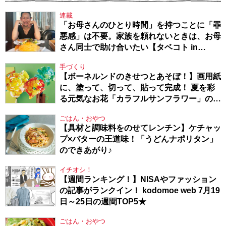
連載
「お母さんのひとり時間」を持つことに「罪
悪感」は不要。家族を頼れないときは、お母
さん同士で助け合いたい【タベコト in
Berlin・130】
手づくり
【ボーネルンドのきせつとあそぼ！】画用紙
に、塗って、切って、貼って完成！ 夏を彩
る元気なお花「カラフルサンフラワー」の作
り方
ごはん・おやつ
【具材と調味料をのせてレンチン】ケチャッ
プ×バターの王道味！「うどんナポリタン」
のできあがり♪
イチオシ！
【週間ランキング！】NISAやファッション
の記事がランクイン！ kodomoe web 7月19
日～25日の週間TOP5★
ごはん・おやつ