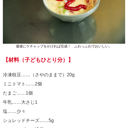
最後にケチャップをかければ完成！ ふわっふわでおいしい。
【材料（子どもひとり分）】
冷凍枝豆……（さやのままで）20g
ミニトマト……2個
たまご……1個
牛乳……大さじ1
塩……少々
シュレッドチーズ……5g