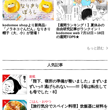
kodomoe shopより新商品♪
【週間ランキング！】夏休みの
「ノラネコぐんだん」なりきり
自由研究記事がランクイン！
帽子（大、小）が登場！
kodomoe web 7月12日～18日
の週間TOP5★
もっと読む
人気記事
連載
1
「陛下、寝所の準備が整いました」まずいま
ずいっ!! 逃げられない――!!!【母は転生して
も母でした・8】
ごはん・おやつ
2
【旅行気分でスペイン料理】炊飯器に材料を