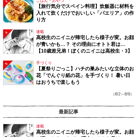
ごはん・おやつ
3
【旅行気分でスペイン料理】炊飯器に材料を
入れて炊くだけでおいしい「パエリア」の作
り方
連載
4
高校生のニイニが帰宅したら様子が変。お顔
が青いかも…？ その理由にオトト君は…
【10歳差兄弟！ぼくのニイニは高校生・3】
手づくり
5
【夏祭りごっこ】ハチの巣みたいな立体のお
花「でんぐり紙の花」を手づくり！ 暑い日
はおうちで楽しもう
（8/2～8/9）
最新記事
連載
高校生のニイニが帰宅したら様子が変。お顔