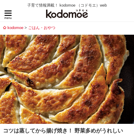
子育て情報満載！ kodomoe （コドモエ）web
kodomoe
ごはん・おやつ
コツは蒸してから揚げ焼き！ 野菜多めがうれしい