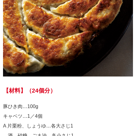
【材料】（24個分）
豚ひき肉…100g
キャベツ…1／4個
A 片栗粉、しょうゆ…各大さじ1
酒、砂糖、ごま油…各小さじ1