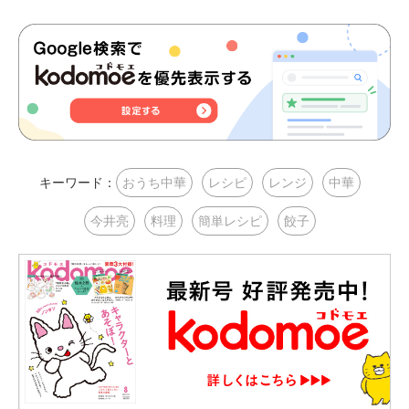
キーワード：
おうち中華
レシピ
レンジ
中華
今井亮
料理
簡単レシピ
餃子