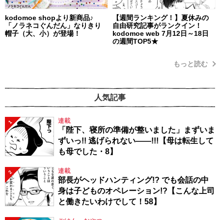
kodomoe shopより新商品♪
【週間ランキング！】夏休みの
「ノラネコぐんだん」なりきり
自由研究記事がランクイン！
帽子（大、小）が登場！
kodomoe web 7月12日～18日
の週間TOP5★
もっと読む
人気記事
連載
1
「陛下、寝所の準備が整いました」まずいま
ずいっ!! 逃げられない――!!!【母は転生して
も母でした・8】
連載
2
部長がヘッドハンティング!? でも会話の中
身は子どものオペレーション!?【こんな上司
と働きたいわけでして！58】