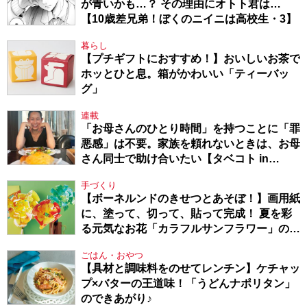
が青いかも…？ その理由にオトト君は…
【10歳差兄弟！ぼくのニイニは高校生・3】
暮らし
【プチギフトにおすすめ！】おいしいお茶で
ホッとひと息。箱がかわいい「ティーバッ
グ」
連載
「お母さんのひとり時間」を持つことに「罪
悪感」は不要。家族を頼れないときは、お母
さん同士で助け合いたい【タベコト in
Berlin・130】
手づくり
【ボーネルンドのきせつとあそぼ！】画用紙
に、塗って、切って、貼って完成！ 夏を彩
る元気なお花「カラフルサンフラワー」の作
り方
ごはん・おやつ
【具材と調味料をのせてレンチン】ケチャッ
プ×バターの王道味！「うどんナポリタン」
のできあがり♪