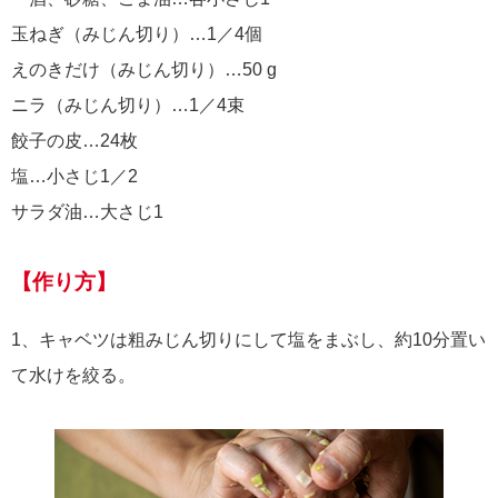
玉ねぎ（みじん切り）…1／4個
えのきだけ（みじん切り）…50 g
ニラ（みじん切り）…1／4束
餃子の皮…24枚
塩…小さじ1／2
サラダ油…大さじ1
【作り方】
1、キャベツは粗みじん切りにして塩をまぶし、約10分置い
て水けを絞る。