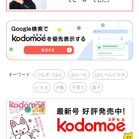
キーワード：
つなぎごはん
はんぺん
はんぺんピカタ
ピカタ
夕飯
子育て
親子