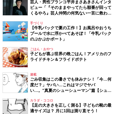
芸人・男性ブランコ平井まさあきさんインタ
ビュー「『そのままやってたら順番が回って
くるやろ』芸人仲間の何気ない一言に救われ
てきたから、頑張れる」
手づくり
【牛乳パックで夏の工作！】お風呂やおうち
プールで水に浮かべてあそぼ！「牛乳パック
のぷかぷかボート」
ごはん・おやつ
子どもが喜ぶ世界の晩ごはん！アメリカのフ
ライドチキン＆フライドポテト
連載
ごみ収集はこの暑さでも休みナシ！「今…何
度だ？」ヤバい…これはマジでヤバ
い…。“真夏のシューシューマン”篇【シュー
シューマン・17】
カラダ・ココロ
【足の大きさを正しく測る】子どもの靴の最
適サイズは？ 月に1回は測り直そう！