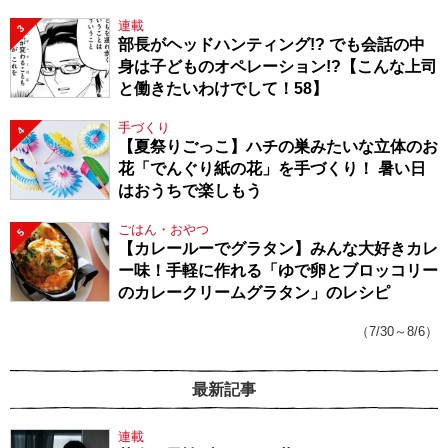
連載
3
部長がヘッドハンティング!? でも会話の中
身は子どものオペレーション!?【こんな上司
と働きたいわけでして！58】
手づくり
4
【夏祭りごっこ】ハチの巣みたいな立体のお
花「でんぐり紙の花」を手づくり！ 暑い日
はおうちで楽しもう
ごはん・おやつ
5
【カレールーでグラタン】みんな大好きカレ
ー味！手軽に作れる「ゆで卵とブロッコリー
のカレークリームグラタン」のレシピ
（7/30～8/6）
最新記事
連載