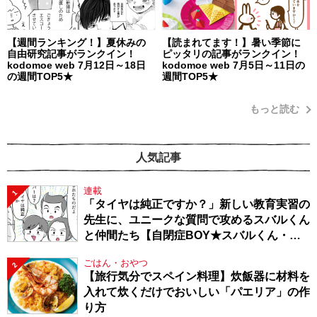
【週間ランキング！】夏休みの
【読まれてます！】暑い季節に
自由研究記事がランクイン！
ピッタリの記事がランクイン！
kodomoe web 7月12日～18日
kodomoe web 7月5日～11日の
の週間TOP5★
週間TOP5★
もっと読む
人気記事
連載
1
「タイヤは純正ですか？」新しい教育実習の
先生に、ユニークな質問で攻めるスバルくん
と仲間たち【自閉症BOY★スバルくん・
143】
ごはん・おやつ
2
【旅行気分でスペイン料理】炊飯器に材料を
入れて炊くだけでおいしい「パエリア」の作
り方