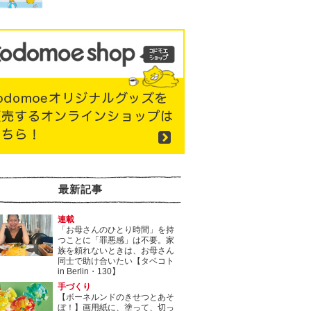
最新記事
連載
「お母さんのひとり時間」を持
つことに「罪悪感」は不要。家
族を頼れないときは、お母さん
同士で助け合いたい【タベコト
in Berlin・130】
手づくり
【ボーネルンドのきせつとあそ
ぼ！】画用紙に、塗って、切っ