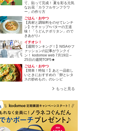
て、貼って完成！ 夏を彩る元気
なお花「カラフルサンフラワ
ー」の作り方
ごはん・おやつ
【具材と調味料をのせてレンチ
ン】ケチャップ×バターの王道
味！「うどんナポリタン」ので
きあがり♪
イチオシ！
【週間ランキング！】NISAやフ
ァッションの記事がランクイ
ン！ kodomoe web 7月19日～
25日の週間TOP5★
ごはん・おやつ
【簡単！時短！】あと一品欲し
いときにおすすめの「卵とレタ
スの炒めもの」のレシピ
もっと見る