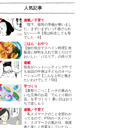
人気記事
連載／子育て
「陛下、寝所の準備が整いまし
た」まずいまずいっ!! 逃げられ
ない――!!!【母は転生しても母
でした・8】
ごはん・おやつ
【旅行気分でスペイン料理】炊
飯器に材料を入れて炊くだけで
おいしい「パエリア」の作り方
連載
部長がヘッドハンティング!? で
も会話の中身は子どものオペレ
ーション!?【こんな上司と働き
たいわけでして！58】
手づくり
【夏祭りごっこ】ハチの巣みた
いな立体のお花「でんぐり紙の
花」を手づくり！ 暑い日はおう
ちで楽しもう
連載／子育て
「私スズマークのこと全部わか
ってるので」PTAの一大イベン
ト、スズマークの集計日、保護
者と楽しく作業をしていたら…