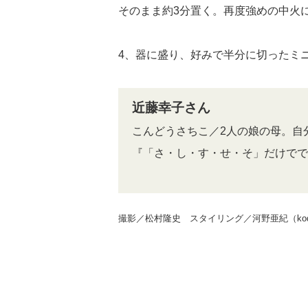
そのまま約3分置く。再度強めの中火
4、器に盛り、好みで半分に切ったミ
近藤幸子さん
こんどうさちこ／2人の娘の母。自
『「さ・し・す・せ・そ」だけでで
撮影／松村隆史 スタイリング／河野亜紀（kodo