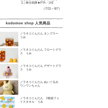
【ご奉仕戦隊★PTA・19】
（7/31～8/7）
kodomoe shop 人気商品
ノラネコぐんだん タンブラー
うみ
ノラネコぐんだん フロートグラ
ス うみ
ノラネコぐんだん デザートグラ
ス うみ
ノラネコぐんだん ぬいぐるみ
ワンワンちゃん
ノラネコぐんだん 2枚組フェ
イスタオル うみ