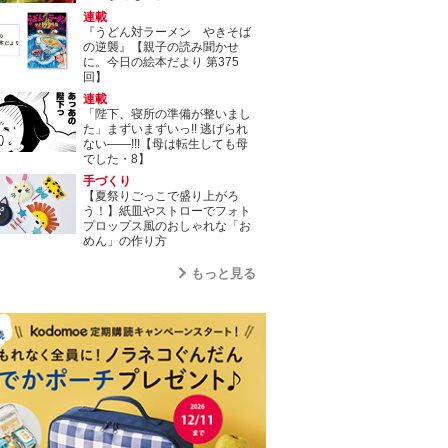
連載
『うどん対ラーメン やきそば
の逆襲』【親子の読み聞かせ
に。今日の絵本だより 第375
回】
連載
「陛下、寝所の準備が整いまし
た」まずいまずいっ!! 逃げられ
ない――!!!【母は転生しても母
でした・8】
手づくり
【夏祭りごっこで盛り上がろ
う！】紙皿やストローでフォト
プロップス風のおしゃれな「お
めん」の作り方
もっと見る