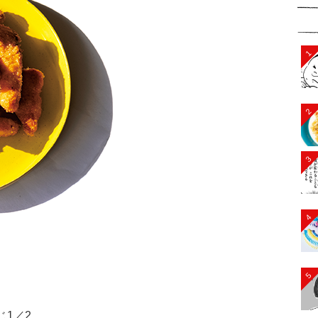
1
2
3
4
5
じ1／2