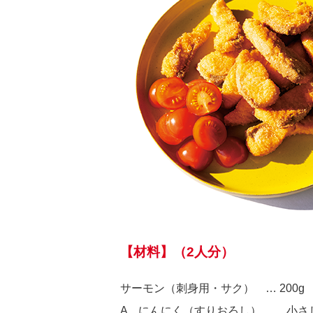
【材料】（2人分）
サーモン（刺身用・サク） … 200g
A にんにく（すりおろし） … 小さ