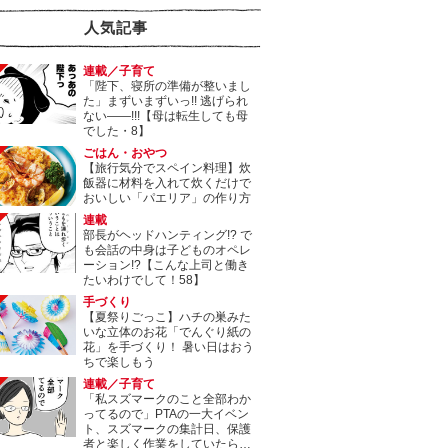
人気記事
連載／子育て
「陛下、寝所の準備が整いまし
た」まずいまずいっ!! 逃げられ
ない――!!!【母は転生しても母
でした・8】
ごはん・おやつ
【旅行気分でスペイン料理】炊
飯器に材料を入れて炊くだけで
おいしい「パエリア」の作り方
連載
部長がヘッドハンティング!? で
も会話の中身は子どものオペレ
ーション!?【こんな上司と働き
たいわけでして！58】
手づくり
【夏祭りごっこ】ハチの巣みた
いな立体のお花「でんぐり紙の
花」を手づくり！ 暑い日はおう
ちで楽しもう
連載／子育て
「私スズマークのこと全部わか
ってるので」PTAの一大イベン
ト、スズマークの集計日、保護
者と楽しく作業をしていたら…