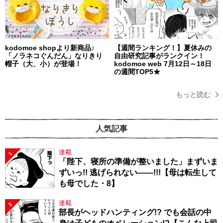
kodomoe shopより新商品♪
【週間ランキング！】夏休みの
「ノラネコぐんだん」なりきり
自由研究記事がランクイン！
帽子（大、小）が登場！
kodomoe web 7月12日～18日
の週間TOP5★
もっと読む
人気記事
連載
1
「陛下、寝所の準備が整いました」まずいま
ずいっ!! 逃げられない――!!!【母は転生して
も母でした・8】
連載
2
部長がヘッドハンティング!? でも会話の中