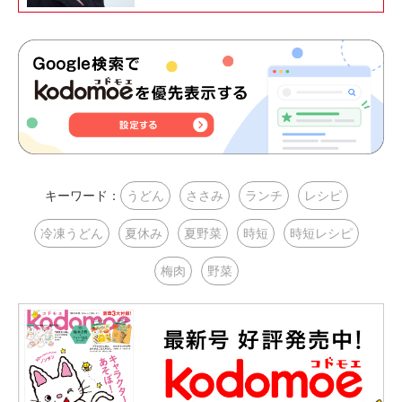
キーワード：
うどん
ささみ
ランチ
レシピ
冷凍うどん
夏休み
夏野菜
時短
時短レシピ
梅肉
野菜