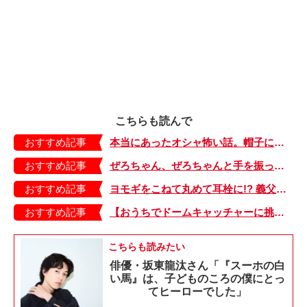
こちらも読んで
おすすめ記事
本当にあったオシャ怖い話。帽子に折れ線を付けないように、上手に収納するには？【40代ママのキレイをアップデート・35】
おすすめ記事
ぜろちゃん、ぜろちゃんと手を振ってくれる子どもたち。一生通い続けたい！ニコニコ保育園【今日のたやちゃん・70】
おすすめ記事
ヨモギをこねて丸めて耳栓に!? 義父マキオさんの子ども時代の川遊び【しぶしぶ同居したら義父が最高だった件・26】
おすすめ記事
【おうちでドームキャッチャーに挑戦だ】アンパンマン わくわくドームキャッチャー
こちらも読みたい
俳優・坂東龍汰さん「『スーホの白
い馬』は、子どものころの僕にとっ
てヒーローでした」