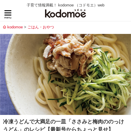
子育て情報満載！ kodomoe （コドモエ）web
kodomoe
ごはん・おやつ
冷凍うどんで大満足の一皿「ささみと梅肉ののっけ
うどん」のレシピ【最新号からちょっと見せ】