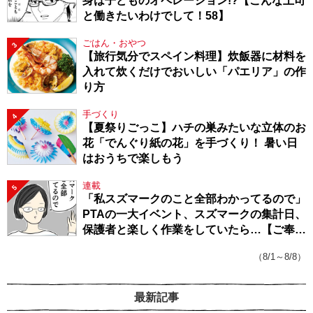
身は子どものオペレーション!?【こんな上司
と働きたいわけでして！58】
ごはん・おやつ
3
【旅行気分でスペイン料理】炊飯器に材料を
入れて炊くだけでおいしい「パエリア」の作
り方
手づくり
4
【夏祭りごっこ】ハチの巣みたいな立体のお
花「でんぐり紙の花」を手づくり！ 暑い日
はおうちで楽しもう
連載
5
「私スズマークのこと全部わかってるので」
PTAの一大イベント、スズマークの集計日、
保護者と楽しく作業をしていたら…【ご奉仕
戦隊★PTA・19】
（8/1～8/8）
最新記事