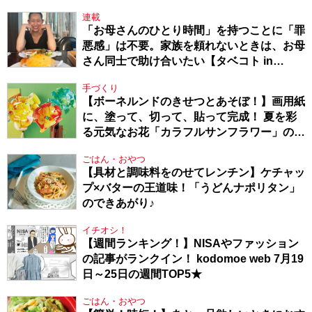
連載
「お母さんのひとり時間」を持つことに「罪
悪感」は不要。家族を頼れないときは、お母
さん同士で助け合いたい【タベコト in
Berlin・130】
手づくり
【ボーネルンドのきせつとあそぼ！】画用紙
に、塗って、切って、貼って完成！ 夏を彩
る元気なお花「カラフルサンフラワー」の作
り方
ごはん・おやつ
【具材と調味料をのせてレンチン】ケチャッ
プ×バターの王道味！「うどんナポリタン」
のできあがり♪
イチオシ！
【週間ランキング！】NISAやファッション
の記事がランクイン！ kodomoe web 7月19
日～25日の週間TOP5★
ごはん・おやつ