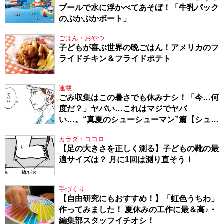
プールで水に浮かべてあそぼ！「牛乳パック
のぷかぷかボート」
ごはん・おやつ
子どもが喜ぶ世界の晩ごはん！アメリカのフ
ライドチキン＆フライドポテト
連載
ごみ収集はこの暑さでも休みナシ！「今…何
度だ？」ヤバい…これはマジでヤバ
い…。“真夏のシューシューマン”篇【シュー
シューマン・17】
カラダ・ココロ
【足の大きさを正しく測る】子どもの靴の最
適サイズは？ 月に1回は測り直そう！
手づくり
【自由研究にもおすすめ！】「虹色うちわ」
作ってみました！ 夏休みの工作に最＆高♪・
編集部スタッフイチオシ！