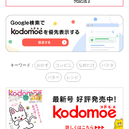
売記念】
キーワード：
おかず
コンビニ
なめたけ
パスタ
バター
レシピ