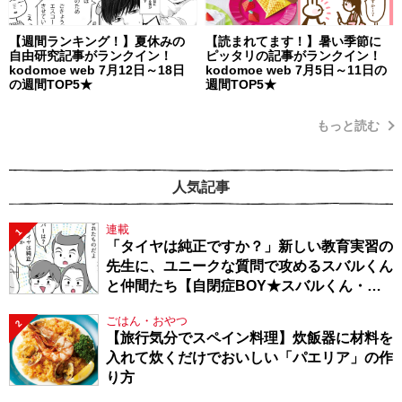
【週間ランキング！】夏休みの
【読まれてます！】暑い季節に
自由研究記事がランクイン！
ピッタリの記事がランクイン！
kodomoe web 7月12日～18日
kodomoe web 7月5日～11日の
の週間TOP5★
週間TOP5★
もっと読む
人気記事
連載
1
「タイヤは純正ですか？」新しい教育実習の
先生に、ユニークな質問で攻めるスバルくん
と仲間たち【自閉症BOY★スバルくん・
143】
ごはん・おやつ
2
【旅行気分でスペイン料理】炊飯器に材料を
入れて炊くだけでおいしい「パエリア」の作
り方