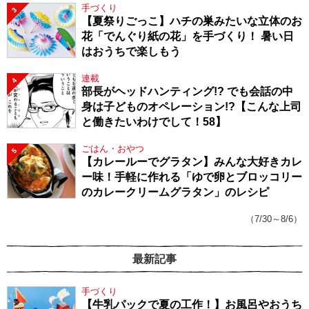
手づくり
3
【夏祭りごっこ】ハチの巣みたいな立体のお
花「でんぐり紙の花」を手づくり！ 暑い日
はおうちで楽しもう
連載
4
部長がヘッドハンティング!? でも会話の中
身は子どものオペレーション!?【こんな上司
と働きたいわけでして！58】
ごはん・おやつ
5
【カレールーでグラタン】みんな大好きカレ
ー味！手軽に作れる「ゆで卵とブロッコリー
のカレークリームグラタン」のレシピ
（7/30～8/6）
最新記事
手づくり
【牛乳パックで夏の工作！】お風呂やおうち