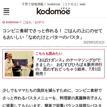
子育て情報満載！ kodomoe （コドモエ）web
kodomoe
ごはん・おやつ
コンビニ食材でさっと作れる！ ごはんの上にのせて
もおいしい「なめたけとバターのパスタ」
2023年5月31日
こちらも読みたい
『おばけダンス』のテーマソングがで
きました♪ おむすびひろば＆新井洋行
の、思わずおどっちゃう絵本、7月1日
発売！
少しでもママたちの負担を減らすために、コンビニ食材で
さっと作れるパスタメニューを、料理家の真藤舞衣子さん
に提案してもらいます。簡単で栄養バランス抜群なパスタ