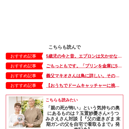
こちらも読んで
おすすめ記事
5歳児の今と昔。エプロンは欠かせない、ただ前とひとつ違うのは…【もちもち！おもちBOY・44】
おすすめ記事
ごもっともです。「プリンを金庫に5個入れました」と書いた娘に先生は？【よっといで3姉妹・13】
おすすめ記事
義父マキオさんは鳥に詳しい。その理由に思わず「ファーッ」【しぶしぶ同居したら義父が最高だった件・20】
おすすめ記事
【おうちでドームキャッチャーに挑戦だ】アンパンマン わくわくドームキャッチャー
こちらも読みたい
「親の死が怖い」という気持ちの奥
にあるものは？玉置妙憂さん×うつ
みさえさん対談【『父の逝きざま 末
期ガンの父を自宅で看取るまで』発