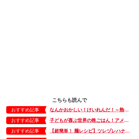
こちらも読んで
おすすめ記事
なんかおかしい！けいれんだ！～熱性けいれんの記録・前編～【もちもち！おもちBOY・14】
おすすめ記事
子どもが喜ぶ世界の晩ごはん！アメリカのフライドチキン＆フライドポテト
おすすめ記事
【超簡単！ 麺レシピ】ツレヅレハナコさんに聞く、パパッと作れる「オイルサーディンとミニトマトの冷製パスタ」