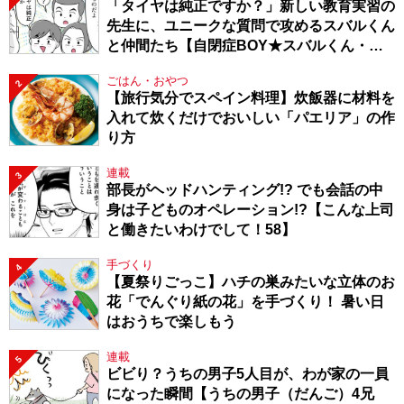
「タイヤは純正ですか？」新しい教育実習の
先生に、ユニークな質問で攻めるスバルくん
と仲間たち【自閉症BOY★スバルくん・
143】
ごはん・おやつ
2
【旅行気分でスペイン料理】炊飯器に材料を
入れて炊くだけでおいしい「パエリア」の作
り方
連載
3
部長がヘッドハンティング!? でも会話の中
身は子どものオペレーション!?【こんな上司
と働きたいわけでして！58】
手づくり
4
【夏祭りごっこ】ハチの巣みたいな立体のお
花「でんぐり紙の花」を手づくり！ 暑い日
はおうちで楽しもう
連載
5
ビビり？うちの男子5人目が、わが家の一員
になった瞬間【うちの男子（だんご）4兄