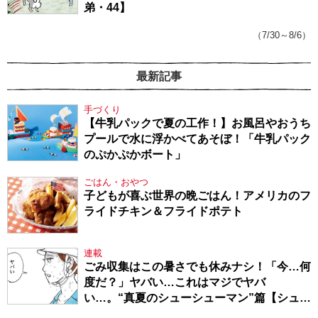
弟・44】
（7/30～8/6）
最新記事
手づくり
【牛乳パックで夏の工作！】お風呂やおうち
プールで水に浮かべてあそぼ！「牛乳パック
のぷかぷかボート」
ごはん・おやつ
子どもが喜ぶ世界の晩ごはん！アメリカのフ
ライドチキン＆フライドポテト
連載
ごみ収集はこの暑さでも休みナシ！「今…何
度だ？」ヤバい…これはマジでヤバ
い…。“真夏のシューシューマン”篇【シュー
シューマン・17】