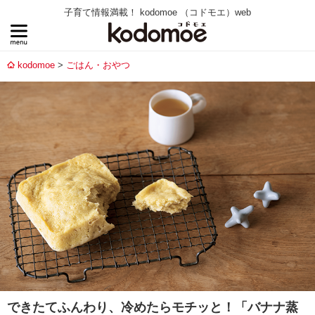
子育て情報満載！ kodomoe （コドモエ）web
kodomoe
ごはん・おやつ
できたてふんわり、冷めたらモチッと！「バナナ蒸