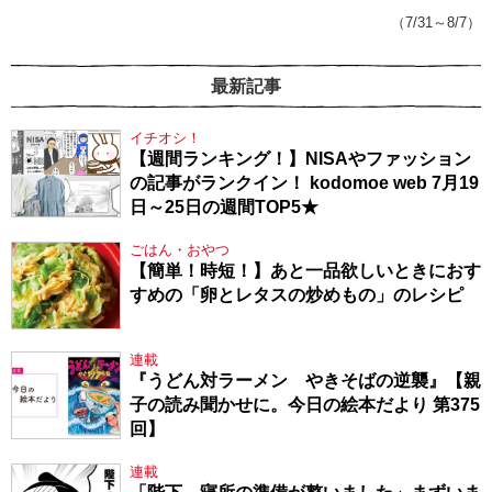
143】
（7/31～8/7）
最新記事
イチオシ！
【週間ランキング！】NISAやファッション
の記事がランクイン！ kodomoe web 7月19
日～25日の週間TOP5★
ごはん・おやつ
【簡単！時短！】あと一品欲しいときにおす
すめの「卵とレタスの炒めもの」のレシピ
連載
『うどん対ラーメン やきそばの逆襲』【親
子の読み聞かせに。今日の絵本だより 第375
回】
連載