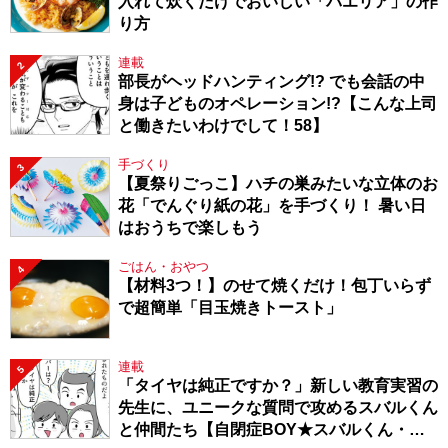
入れて炊くだけでおいしい「パエリア」の作
り方
連載
2
部長がヘッドハンティング!? でも会話の中
身は子どものオペレーション!?【こんな上司
と働きたいわけでして！58】
手づくり
3
【夏祭りごっこ】ハチの巣みたいな立体のお
花「でんぐり紙の花」を手づくり！ 暑い日
はおうちで楽しもう
ごはん・おやつ
4
【材料3つ！】のせて焼くだけ！包丁いらず
で超簡単「目玉焼きトースト」
連載
5
「タイヤは純正ですか？」新しい教育実習の
先生に、ユニークな質問で攻めるスバルくん
と仲間たち【自閉症BOY★スバルくん・