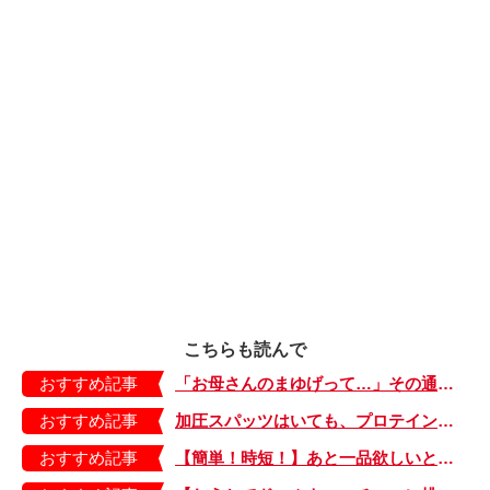
こちらも読んで
おすすめ記事
「お母さんのまゆげって…」その通りだけど、普通にショック…【もちもち！おもちBOY・13】
おすすめ記事
加圧スパッツはいても、プロテイン飲んでも痩せない理由…【ヤチダ子育て奮闘中・6】
おすすめ記事
【簡単！時短！】あと一品欲しいときにおすすめの「卵とレタスの炒めもの」のレシピ