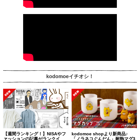
kodomoeイチオシ！
【週間ランキング！】NISAやフ
kodomoe shopより新商品♪
ァッションの記事がランクイ
「ノラネコぐんだん」耐熱マグ3