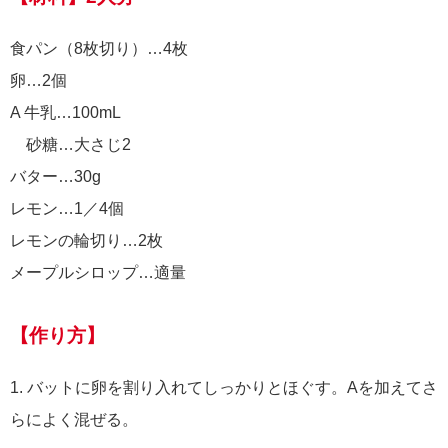
食パン（8枚切り）…4枚
卵…2個
A 牛乳…100mL
砂糖…大さじ2
バター…30g
レモン…1／4個
レモンの輪切り…2枚
メープルシロップ…適量
【作り方】
1. バットに卵を割り入れてしっかりとほぐす。Aを加えてさ
らによく混ぜる。