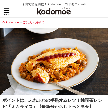
子育て情報満載！ kodomoe （コドモエ）web
kodomoe
ごはん・おやつ
ポイントは、ふわふわの半熟オムレツ！純喫茶レシ
ピ「オムライス」【最新号からちょっと見せ】