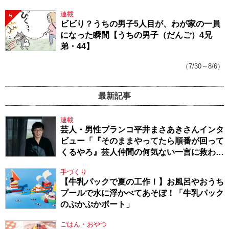
連載
5
ビビり？うちの男子5人目が、わが家の一員
になった瞬間【うちの男子（だんご）4兄
弟・44】
（7/30～8/6）
最新記事
連載
芸人・男性ブランコ平井まさあきさんインタ
ビュー「『そのままやってたら順番が回って
くるやろ』芸人仲間の何気ない一言に救われ
てきたから、頑張れる」
手づくり
【牛乳パックで夏の工作！】お風呂やおうち
プールで水に浮かべてあそぼ！「牛乳パック
のぷかぷかボート」
ごはん・おやつ