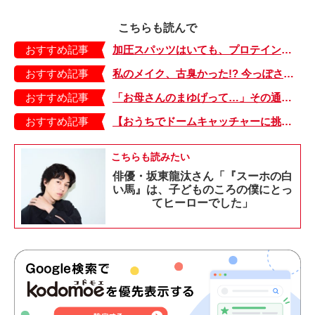
こちらも読んで
おすすめ記事
加圧スパッツはいても、プロテイン飲んでも痩せない理由…【ヤチダ子育て奮闘中・6】
おすすめ記事
私のメイク、古臭かった!? 今っぽさを出すファンデの塗り方【40代ママのキレイをアップデート・1】
おすすめ記事
「お母さんのまゆげって…」その通りだけど、普通にショック…【もちもち！おもちBOY・13】
おすすめ記事
【おうちでドームキャッチャーに挑戦だ】アンパンマン わくわくドームキャッチャー
こちらも読みたい
俳優・坂東龍汰さん「『スーホの白
い馬』は、子どものころの僕にとっ
てヒーローでした」