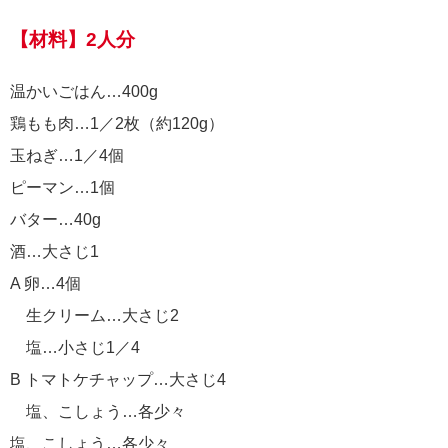
【材料】2人分
温かいごはん…400g
鶏もも肉…1／2枚（約120g）
玉ねぎ…1／4個
ピーマン…1個
バター…40g
酒…大さじ1
A 卵…4個
生クリーム…大さじ2
塩…小さじ1／4
B トマトケチャップ…大さじ4
塩、こしょう…各少々
塩、こしょう…各少々