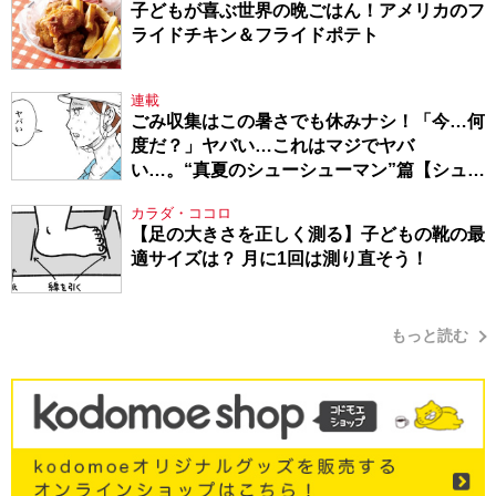
子どもが喜ぶ世界の晩ごはん！アメリカのフ
ライドチキン＆フライドポテト
連載
ごみ収集はこの暑さでも休みナシ！「今…何
度だ？」ヤバい…これはマジでヤバ
い…。“真夏のシューシューマン”篇【シュー
シューマン・17】
カラダ・ココロ
【足の大きさを正しく測る】子どもの靴の最
適サイズは？ 月に1回は測り直そう！
もっと読む