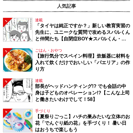
人気記事
連載
1
「タイヤは純正ですか？」新しい教育実習の
先生に、ユニークな質問で攻めるスバルくん
と仲間たち【自閉症BOY★スバルくん・
143】
ごはん・おやつ
2
【旅行気分でスペイン料理】炊飯器に材料を
入れて炊くだけでおいしい「パエリア」の作
り方
連載
3
部長がヘッドハンティング!? でも会話の中
身は子どものオペレーション!?【こんな上司
と働きたいわけでして！58】
手づくり
4
【夏祭りごっこ】ハチの巣みたいな立体のお
花「でんぐり紙の花」を手づくり！ 暑い日
はおうちで楽しもう