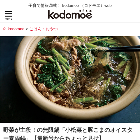
子育て情報満載！ kodomoe （コドモエ）web
kodomoe
ごはん・おやつ
野菜が主役！の無限鍋「小松菜と豚こまのオイスタ
ー春雨鍋」【最新号からちょっと見せ】