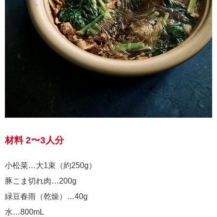
材料 2〜3人分
小松菜…大1束（約250g）
豚こま切れ肉…200g
緑豆春雨（乾燥）…40g
水…800mL