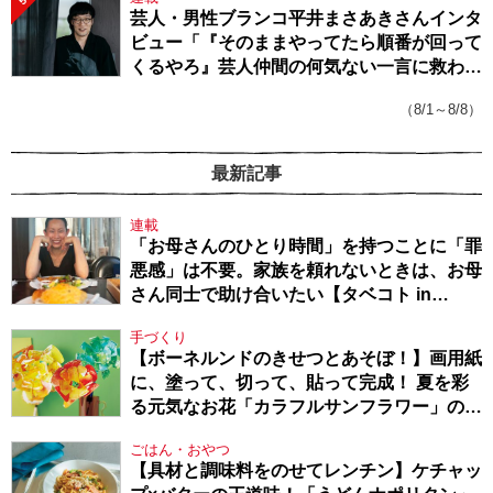
5
芸人・男性ブランコ平井まさあきさんインタ
ビュー「『そのままやってたら順番が回って
くるやろ』芸人仲間の何気ない一言に救われ
てきたから、頑張れる」
（8/1～8/8）
最新記事
連載
「お母さんのひとり時間」を持つことに「罪
悪感」は不要。家族を頼れないときは、お母
さん同士で助け合いたい【タベコト in
Berlin・130】
手づくり
【ボーネルンドのきせつとあそぼ！】画用紙
に、塗って、切って、貼って完成！ 夏を彩
る元気なお花「カラフルサンフラワー」の作
り方
ごはん・おやつ
【具材と調味料をのせてレンチン】ケチャッ