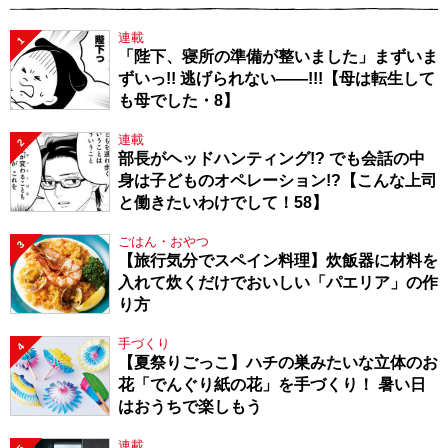
連載
1
「陛下、寝所の準備が整いました」まずいま
ずいっ!! 逃げられない――!!!【母は転生して
も母でした・8】
連載
2
部長がヘッドハンティング!? でも会話の中
身は子どものオペレーション!?【こんな上司
と働きたいわけでして！58】
ごはん・おやつ
3
【旅行気分でスペイン料理】炊飯器に材料を
入れて炊くだけでおいしい「パエリア」の作
り方
手づくり
4
【夏祭りごっこ】ハチの巣みたいな立体のお
花「でんぐり紙の花」を手づくり！ 暑い日
はおうちで楽しもう
連載