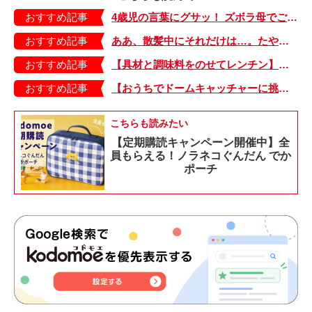
おすすめ記事
4歳児の言葉にグサッ！ ズボラ母でごめんよ…。【もちもち！おもちBOY・10】
おすすめ記事
ああ、散髪中にそれだけは…。たやちゃんのやりたかったこと【今日のたやちゃん・25】
おすすめ記事
【具材と調味料をのせてレンチン】ケチャップ×バターの王道味！「うどんナポリタン」のできあがり♪
おすすめ記事
【おうちでドームキャッチャーに挑戦だ】アンパンマン わくわくドームキャッチャー
こちらも読みたい
【定期購読キャンペーン開催中】全
員もらえる！ノラネコぐんだん でか
ポーチ