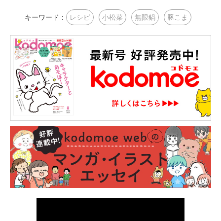
キーワード：
レシピ
小松菜
無限鍋
豚こま