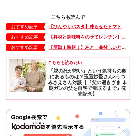
こちらも読んで
おすすめ記事
【ひんやりパスタ】凍らせたトマトで夏らしい一品「たらこのトマトシャーベットパスタ」
おすすめ記事
【具材と調味料をのせてレンチン】ケチャップ×バターの王道味！「うどんナポリタン」のできあがり♪
おすすめ記事
【簡単！時短！】あと一品欲しいときにおすすめの「卵とレタスの炒めもの」のレシピ
こちらも読みたい
「親の死が怖い」という気持ちの奥
にあるものは？玉置妙憂さん×うつ
みさえさん対談【『父の逝きざま 末
期ガンの父を自宅で看取るまで』発
売記念】