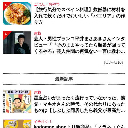
ごはん・おやつ
4
【旅行気分でスペイン料理】炊飯器に材料を
入れて炊くだけでおいしい「パエリア」の作
り方
連載
5
芸人・男性ブランコ平井まさあきさんインタ
ビュー「『そのままやってたら順番が回って
くるやろ』芸人仲間の何気ない一言に救われ
てきたから、頑張れる」
（8/3～8/10）
最新記事
連載
星座占いがまったく流行っていなかった、義
父・マキオさんの時代。その代わりにあった
ものは【しぶしぶ同居したら義父が最高だっ
た件・104】
イチオシ！
kodomoe shopより新商品♪ 「ノラネコぐん