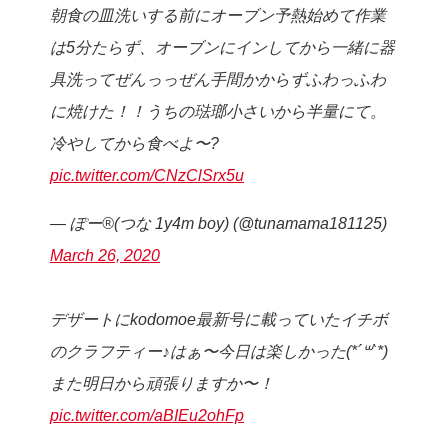
朝食の皿洗いする前にオーブン予熱始めて作業
は5分たらず、オーブンにインしてから一緒に器
具洗ってぜんっっぜん手間かからずふわっふわ
に焼けた！！うちの琺瑯小さいから半量にて。
冷やしてから食べよ〜?
pic.twitter.com/CNzClSrx5u
— ぽー®︎(つな 1y4m boy) (@tunamama181125)
March 26, 2020
デザートにkodomoe最新号に載っていたイチボ
のクラフティー♪はぁ〜今日は楽しかった(*´꒳`*)
また明日から頑張りますか〜！
pic.twitter.com/aBIEu2ohFp