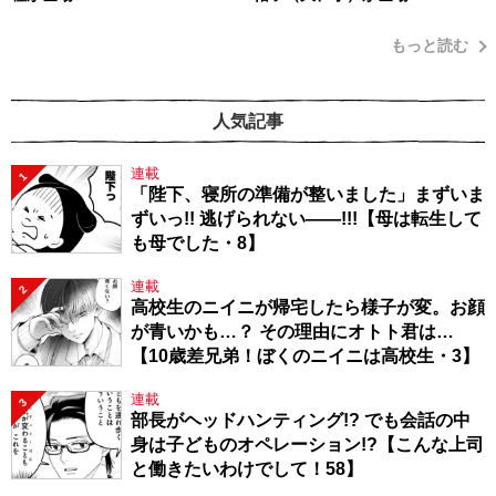
もっと読む
人気記事
連載
1
「陛下、寝所の準備が整いました」まずいま
ずいっ!! 逃げられない――!!!【母は転生して
も母でした・8】
連載
2
高校生のニイニが帰宅したら様子が変。お顔
が青いかも…？ その理由にオトト君は…
【10歳差兄弟！ぼくのニイニは高校生・3】
連載
3
部長がヘッドハンティング!? でも会話の中
身は子どものオペレーション!?【こんな上司
と働きたいわけでして！58】