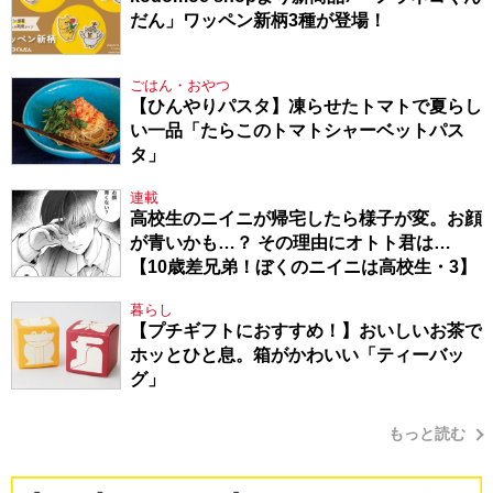
だん」ワッペン新柄3種が登場！
ごはん・おやつ
【ひんやりパスタ】凍らせたトマトで夏らし
い一品「たらこのトマトシャーベットパス
タ」
連載
高校生のニイニが帰宅したら様子が変。お顔
が青いかも…？ その理由にオトト君は…
【10歳差兄弟！ぼくのニイニは高校生・3】
暮らし
【プチギフトにおすすめ！】おいしいお茶で
ホッとひと息。箱がかわいい「ティーバッ
グ」
もっと読む