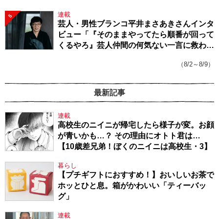
連載
5
芸人・男性ブランコ平井まさあきさんインタ
ビュー「『そのままやってたら順番が回って
くるやろ』芸人仲間の何気ない一言に救われ
てきたから、頑張れる」
（8/2～8/9）
最新記事
連載
高校生のニイニが帰宅したら様子が変。お顔
が青いかも…？ その理由にオトト君は…
【10歳差兄弟！ぼくのニイニは高校生・3】
暮らし
【プチギフトにおすすめ！】おいしいお茶で
ホッとひと息。箱がかわいい「ティーバッ
グ」
連載