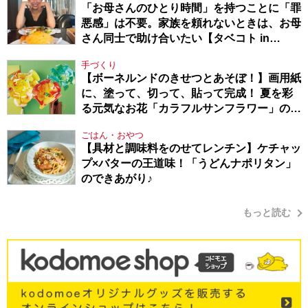
「お母さんのひとり時間」を持つことに「罪
悪感」は不要。家族を頼れないときは、お母
さん同士で助け合いたい【タベコト in
Berlin・130】
手づくり
【ボーネルンドのきせつとあそぼ！】画用紙
に、塗って、切って、貼って完成！ 夏を彩
る元気なお花「カラフルサンフラワー」の作
り方
ごはん・おやつ
【具材と調味料をのせてレンチン】ケチャッ
プ×バターの王道味！「うどんナポリタン」
のできあがり♪
もっと読む