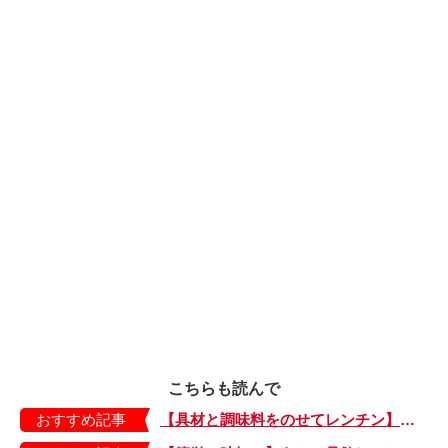
こちらも読んで
おすすめ記事
【具材と調味料をのせてレンチン】ケチャップ×バターの王道味！「うどんナポリタン」のできあがり♪