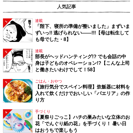
人気記事
連載
1
「陛下、寝所の準備が整いました」まずいま
ずいっ!! 逃げられない――!!!【母は転生して
も母でした・8】
連載
2
部長がヘッドハンティング!? でも会話の中
身は子どものオペレーション!?【こんな上司
と働きたいわけでして！58】
ごはん・おやつ
3
【旅行気分でスペイン料理】炊飯器に材料を
入れて炊くだけでおいしい「パエリア」の作
り方
手づくり
4
【夏祭りごっこ】ハチの巣みたいな立体のお
花「でんぐり紙の花」を手づくり！ 暑い日
はおうちで楽しもう