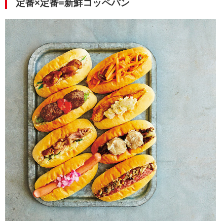
定番×定番=新鮮コッペパン