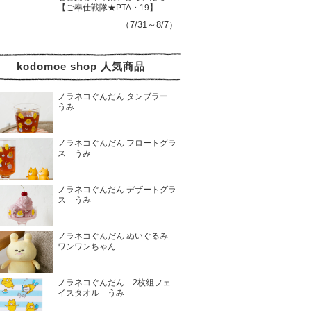
【ご奉仕戦隊★PTA・19】
（7/31～8/7）
kodomoe shop 人気商品
ノラネコぐんだん タンブラー
うみ
ノラネコぐんだん フロートグラ
ス うみ
ノラネコぐんだん デザートグラ
ス うみ
ノラネコぐんだん ぬいぐるみ
ワンワンちゃん
ノラネコぐんだん 2枚組フェ
イスタオル うみ