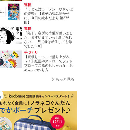
連載
『うどん対ラーメン やきそば
の逆襲』【親子の読み聞かせ
に。今日の絵本だより 第375
回】
連載
「陛下、寝所の準備が整いまし
た」まずいまずいっ!! 逃げられ
ない――!!!【母は転生しても母
でした・8】
手づくり
【夏祭りごっこで盛り上がろ
う！】紙皿やストローでフォト
プロップス風のおしゃれな「お
めん」の作り方
もっと見る