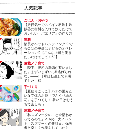
人気記事
ごはん・おやつ
【旅行気分でスペイン料理】炊
飯器に材料を入れて炊くだけで
おいしい「パエリア」の作り方
連載
部長がヘッドハンティング!? で
も会話の中身は子どものオペレ
ーション!?【こんな上司と働き
たいわけでして！58】
連載／子育て
「陛下、寝所の準備が整いまし
た」まずいまずいっ!! 逃げられ
ない――!!!【母は転生しても母
でした・8】
手づくり
【夏祭りごっこ】ハチの巣みた
いな立体のお花「でんぐり紙の
花」を手づくり！ 暑い日はおう
ちで楽しもう
連載／子育て
「私スズマークのこと全部わか
ってるので」PTAの一大イベン
ト、スズマークの集計日、保護
者と楽しく作業をしていたら…