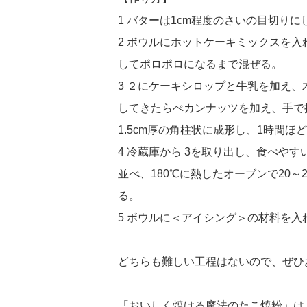
1 バターは1cm程度のさいの目切り
2 ボウルにホットケーキミックスを
してポロポロになるまで混ぜる。
3 ２にケーキシロップと牛乳を加え
してきたらぺカンナッツを加え、手で
1.5cm厚の角柱状に成形し、1時間ほ
4 冷蔵庫から 3を取り出し、食べや
並べ、180℃に熱したオーブンで20
る。
5 ボウルに＜アイシング＞の材料を
どちらも難しい工程はないので、ぜひ
「おいしく焼ける魔法のたこ焼粉」は