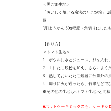
＜黒ごま生地＞
「おいしく焼ける魔法のたこ焼粉」 1袋（
個
[具]ようかん 50g程度（角切りにした
【作り方】
＜トマト生地＞
1 ボウルに水とジュース、卵を入れ
2 １にたこ焼粉を加え、さらによく
3 熱しておいたたこ焼器に分量外の
4 周りに火が通ったら、竹串などで
※その他の生地も<トマト生地>と同
■ホットケーキミックスも、ケーキシ