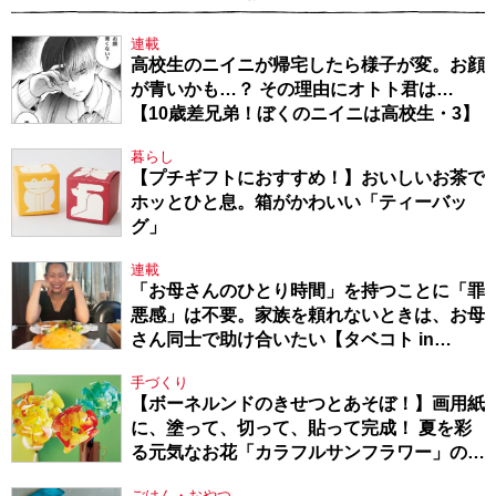
連載
高校生のニイニが帰宅したら様子が変。お顔
が青いかも…？ その理由にオトト君は…
【10歳差兄弟！ぼくのニイニは高校生・3】
暮らし
【プチギフトにおすすめ！】おいしいお茶で
ホッとひと息。箱がかわいい「ティーバッ
グ」
連載
「お母さんのひとり時間」を持つことに「罪
悪感」は不要。家族を頼れないときは、お母
さん同士で助け合いたい【タベコト in
Berlin・130】
手づくり
【ボーネルンドのきせつとあそぼ！】画用紙
に、塗って、切って、貼って完成！ 夏を彩
る元気なお花「カラフルサンフラワー」の作
り方
ごはん・おやつ