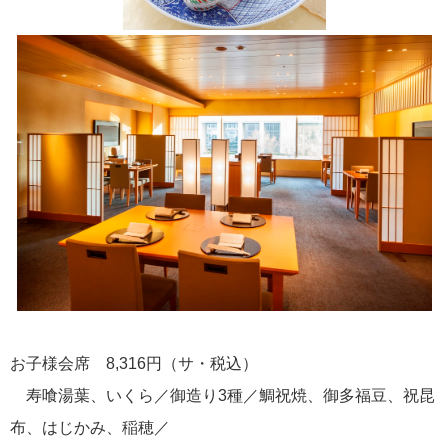
お子様会席 8,316円（サ・税込）
寿喰湯葉、いくら／御造り3種／鯛祝焼、御多福豆、祝昆
布、はじかみ、稲穂／