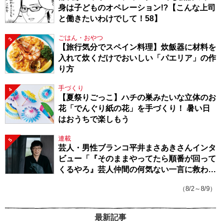
身は子どものオペレーション!?【こんな上司
と働きたいわけでして！58】
ごはん・おやつ
3
【旅行気分でスペイン料理】炊飯器に材料を
入れて炊くだけでおいしい「パエリア」の作
り方
手づくり
4
【夏祭りごっこ】ハチの巣みたいな立体のお
花「でんぐり紙の花」を手づくり！ 暑い日
はおうちで楽しもう
連載
5
芸人・男性ブランコ平井まさあきさんインタ
ビュー「『そのままやってたら順番が回って
くるやろ』芸人仲間の何気ない一言に救われ
てきたから、頑張れる」
（8/2～8/9）
最新記事