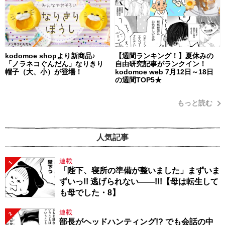
kodomoe shopより新商品♪
【週間ランキング！】夏休みの
「ノラネコぐんだん」なりきり
自由研究記事がランクイン！
帽子（大、小）が登場！
kodomoe web 7月12日～18日
の週間TOP5★
もっと読む
人気記事
連載
1
「陛下、寝所の準備が整いました」まずいま
ずいっ!! 逃げられない――!!!【母は転生して
も母でした・8】
連載
2
部長がヘッドハンティング!? でも会話の中