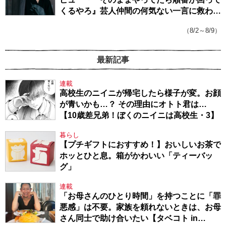
くるやろ』芸人仲間の何気ない一言に救われ
てきたから、頑張れる」
（8/2～8/9）
最新記事
連載
高校生のニイニが帰宅したら様子が変。お顔
が青いかも…？ その理由にオトト君は…
【10歳差兄弟！ぼくのニイニは高校生・3】
暮らし
【プチギフトにおすすめ！】おいしいお茶で
ホッとひと息。箱がかわいい「ティーバッ
グ」
連載
「お母さんのひとり時間」を持つことに「罪
悪感」は不要。家族を頼れないときは、お母
さん同士で助け合いたい【タベコト in