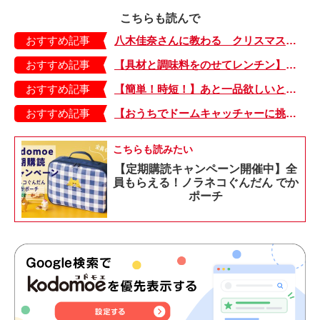
こちらも読んで
おすすめ記事
八木佳奈さんに教わる クリスマスパーティーレシピ Vol.1
おすすめ記事
【具材と調味料をのせてレンチン】ケチャップ×バターの王道味！「うどんナポリタン」のできあがり♪
おすすめ記事
【簡単！時短！】あと一品欲しいときにおすすめの「卵とレタスの炒めもの」のレシピ
おすすめ記事
【おうちでドームキャッチャーに挑戦だ】アンパンマン わくわくドームキャッチャー
こちらも読みたい
【定期購読キャンペーン開催中】全
員もらえる！ノラネコぐんだん でか
ポーチ