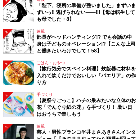
1
「陛下、寝所の準備が整いました」まずいま
ずいっ!! 逃げられない――!!!【母は転生して
も母でした・8】
連載
2
部長がヘッドハンティング!? でも会話の中
身は子どものオペレーション!?【こんな上司
と働きたいわけでして！58】
ごはん・おやつ
3
【旅行気分でスペイン料理】炊飯器に材料を
入れて炊くだけでおいしい「パエリア」の作
り方
手づくり
4
【夏祭りごっこ】ハチの巣みたいな立体のお
花「でんぐり紙の花」を手づくり！ 暑い日
はおうちで楽しもう
連載
5
芸人・男性ブランコ平井まさあきさんインタ
ビュー「『そのままやってたら順番が回って