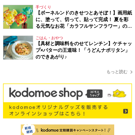
Berlin・130】
手づくり
【ボーネルンドのきせつとあそぼ！】画用紙
に、塗って、切って、貼って完成！ 夏を彩
る元気なお花「カラフルサンフラワー」の作
り方
ごはん・おやつ
【具材と調味料をのせてレンチン】ケチャッ
プ×バターの王道味！「うどんナポリタン」
のできあがり♪
もっと読む