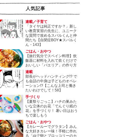
人気記事
連載／子育て
「タイヤは純正ですか？」新し
い教育実習の先生に、ユニーク
な質問で攻めるスバルくんと仲
間たち【自閉症BOY★スバルく
ん・143】
ごはん・おやつ
【旅行気分でスペイン料理】炊
飯器に材料を入れて炊くだけで
おいしい「パエリア」の作り方
連載
部長がヘッドハンティング!? で
も会話の中身は子どものオペレ
ーション!?【こんな上司と働き
たいわけでして！58】
手づくり
【夏祭りごっこ】ハチの巣みた
いな立体のお花「でんぐり紙の
花」を手づくり！ 暑い日はおう
ちで楽しもう
ごはん・おやつ
【カレールーでグラタン】みん
な大好きカレー味！手軽に作れ
る「ゆで卵とブロッコリーのカ