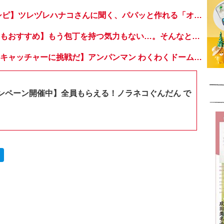
【超簡単！ 麺レシピ】ツレヅレハナコさんに聞く、パパッと作れる「オイルサーディンとミニトマトの冷製パスタ」
【休日のランチにもおすすめ】もう包丁を持つ気力もない…。そんなときは「とろとろ卵のせチャーハン」はいかが？
【おうちでドームキャッチャーに挑戦だ】アンパンマン わくわくドームキャッチャー
ンペーン開催中】全員もらえる！ノラネコぐんだん で