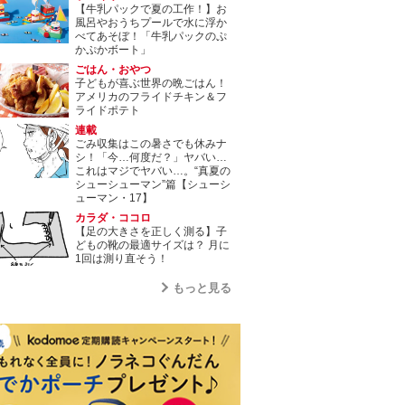
【牛乳パックで夏の工作！】お
風呂やおうちプールで水に浮か
べてあそぼ！「牛乳パックのぷ
かぷかボート」
ごはん・おやつ
子どもが喜ぶ世界の晩ごはん！
アメリカのフライドチキン＆フ
ライドポテト
連載
ごみ収集はこの暑さでも休みナ
シ！「今…何度だ？」ヤバい…
これはマジでヤバい…。“真夏の
シューシューマン”篇【シューシ
ューマン・17】
カラダ・ココロ
【足の大きさを正しく測る】子
どもの靴の最適サイズは？ 月に
1回は測り直そう！
もっと見る