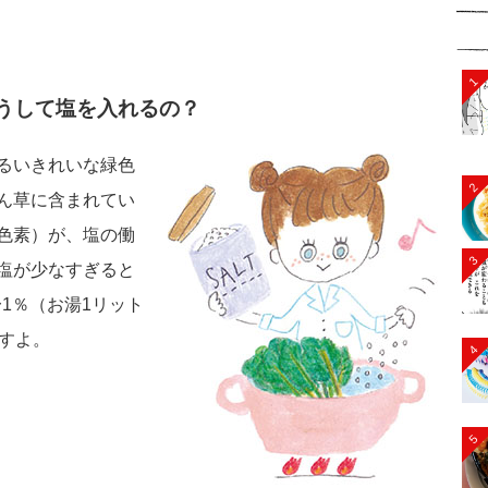
1
うして塩を入れるの？
るいきれいな緑色
2
ん草に含まれてい
色素）が、塩の働
3
塩が少なすぎると
〜1％（お湯1リット
すよ。
4
5