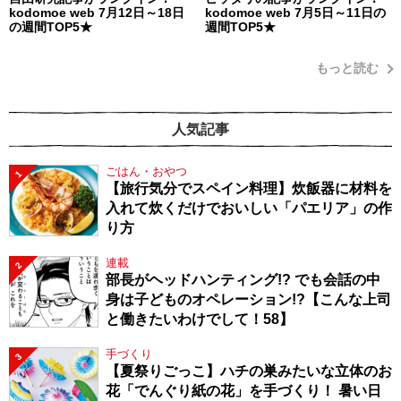
kodomoe web 7月12日～18日
kodomoe web 7月5日～11日の
の週間TOP5★
週間TOP5★
もっと読む
人気記事
ごはん・おやつ
1
【旅行気分でスペイン料理】炊飯器に材料を
入れて炊くだけでおいしい「パエリア」の作
り方
連載
2
部長がヘッドハンティング!? でも会話の中
身は子どものオペレーション!?【こんな上司
と働きたいわけでして！58】
手づくり
3
【夏祭りごっこ】ハチの巣みたいな立体のお
花「でんぐり紙の花」を手づくり！ 暑い日