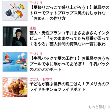
手づくり
【夏祭りごっこで盛り上がろう！】紙皿やス
トローでフォトプロップス風のおしゃれな
「おめん」の作り方
連載
芸人・男性ブランコ平井まさあきさんインタ
ビュー「『そのままやってたら順番が回って
くるやろ』芸人仲間の何気ない一言に救われ
てきたから、頑張れる」
手づくり
【牛乳パックで夏の工作！】お風呂やおうち
プールで水に浮かべてあそぼ！「牛乳パック
のぷかぷかボート」
ごはん・おやつ
子どもが喜ぶ世界の晩ごはん！アメリカのフ
ライドチキン＆フライドポテト
もっと読む