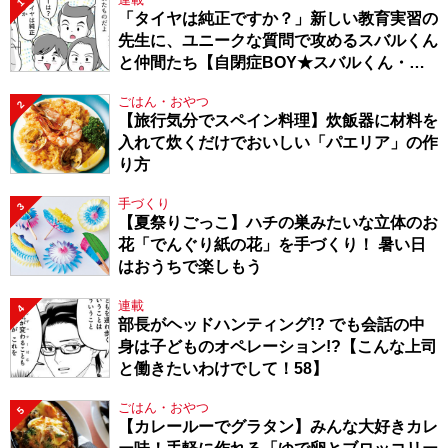
1
「タイヤは純正ですか？」新しい教育実習の
先生に、ユニークな質問で攻めるスバルくん
と仲間たち【自閉症BOY★スバルくん・
143】
ごはん・おやつ
2
【旅行気分でスペイン料理】炊飯器に材料を
入れて炊くだけでおいしい「パエリア」の作
り方
手づくり
3
【夏祭りごっこ】ハチの巣みたいな立体のお
花「でんぐり紙の花」を手づくり！ 暑い日
はおうちで楽しもう
連載
4
部長がヘッドハンティング!? でも会話の中
身は子どものオペレーション!?【こんな上司
と働きたいわけでして！58】
ごはん・おやつ
5
【カレールーでグラタン】みんな大好きカレ