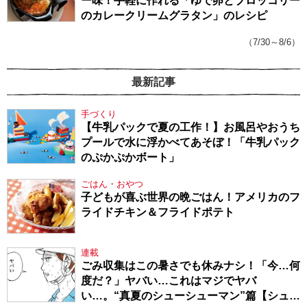
ー味！手軽に作れる「ゆで卵とブロッコリー
のカレークリームグラタン」のレシピ
（7/30～8/6）
最新記事
手づくり
【牛乳パックで夏の工作！】お風呂やおうち
プールで水に浮かべてあそぼ！「牛乳パック
のぷかぷかボート」
ごはん・おやつ
子どもが喜ぶ世界の晩ごはん！アメリカのフ
ライドチキン＆フライドポテト
連載
ごみ収集はこの暑さでも休みナシ！「今…何
度だ？」ヤバい…これはマジでヤバ
い…。“真夏のシューシューマン”篇【シュー