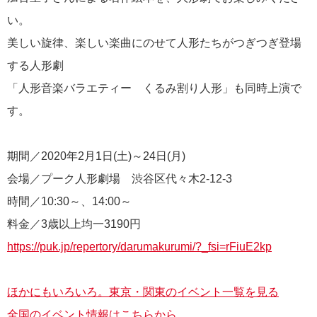
い。
美しい旋律、楽しい楽曲にのせて人形たちがつぎつぎ登場
する人形劇
「人形音楽バラエティー くるみ割り人形」も同時上演で
す。
期間／2020年2月1日(土)～24日(月)
会場／プーク人形劇場 渋谷区代々木2-12-3
時間／10:30～、14:00～
料金／3歳以上均一3190円
https://puk.jp/repertory/darumakurumi/?_fsi=rFiuE2kp
ほかにもいろいろ。東京・関東のイベント一覧を見る
全国のイベント情報はこちらから