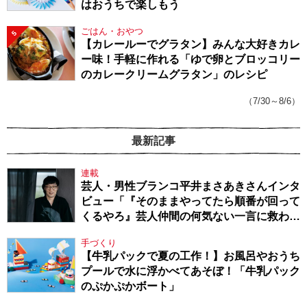
はおうちで楽しもう
ごはん・おやつ
5
【カレールーでグラタン】みんな大好きカレ
ー味！手軽に作れる「ゆで卵とブロッコリー
のカレークリームグラタン」のレシピ
（7/30～8/6）
最新記事
連載
芸人・男性ブランコ平井まさあきさんインタ
ビュー「『そのままやってたら順番が回って
くるやろ』芸人仲間の何気ない一言に救われ
てきたから、頑張れる」
手づくり
【牛乳パックで夏の工作！】お風呂やおうち
プールで水に浮かべてあそぼ！「牛乳パック
のぷかぷかボート」