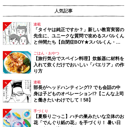
人気記事
連載
1
「タイヤは純正ですか？」新しい教育実習の
先生に、ユニークな質問で攻めるスバルくん
と仲間たち【自閉症BOY★スバルくん・
143】
ごはん・おやつ
2
【旅行気分でスペイン料理】炊飯器に材料を
入れて炊くだけでおいしい「パエリア」の作
り方
連載
3
部長がヘッドハンティング!? でも会話の中
身は子どものオペレーション!?【こんな上司
と働きたいわけでして！58】
手づくり
4
【夏祭りごっこ】ハチの巣みたいな立体のお
花「でんぐり紙の花」を手づくり！ 暑い日