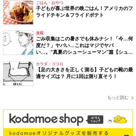
ごはん・おやつ
子どもが喜ぶ世界の晩ごはん！アメリカのフ
ライドチキン＆フライドポテト
連載
ごみ収集はこの暑さでも休みナシ！「今…何
度だ？」ヤバい…これはマジでヤバ
い…。“真夏のシューシューマン”篇【シュー
シューマン・17】
カラダ・ココロ
【足の大きさを正しく測る】子どもの靴の最
適サイズは？ 月に1回は測り直そう！
もっと読む