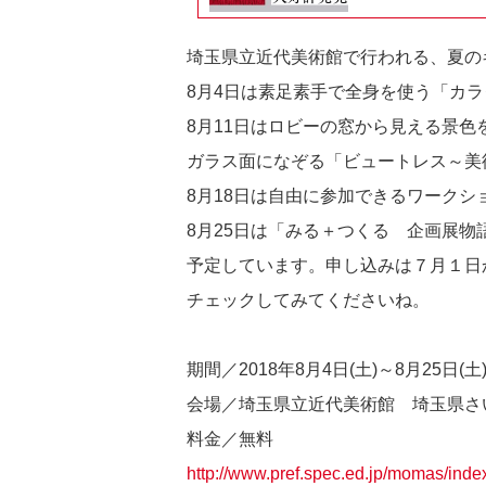
埼玉県立近代美術館で行われる、夏の
8月4日は素足素手で全身を使う「カ
8月11日はロビーの窓から見える景色
ガラス面になぞる「ビュートレス～美
8月18日は自由に参加できるワークシ
8月25日は「みる＋つくる 企画展物
予定しています。申し込みは７月１日
チェックしてみてくださいね。
期間／2018年8月4日(土)～8月25日(土
会場／埼玉県立近代美術館 埼玉県さいた
料金／無料
http://www.pref.spec.ed.jp/momas/ind