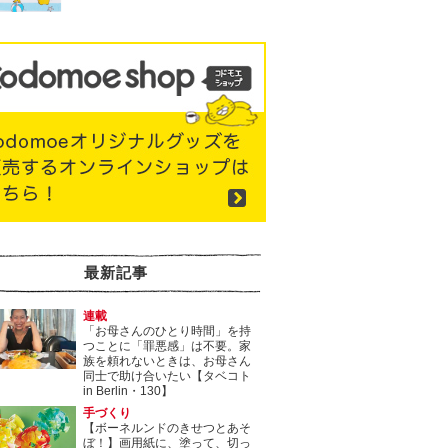
最新記事
連載
「お母さんのひとり時間」を持
つことに「罪悪感」は不要。家
族を頼れないときは、お母さん
同士で助け合いたい【タベコト
in Berlin・130】
手づくり
【ボーネルンドのきせつとあそ
ぼ！】画用紙に、塗って、切っ