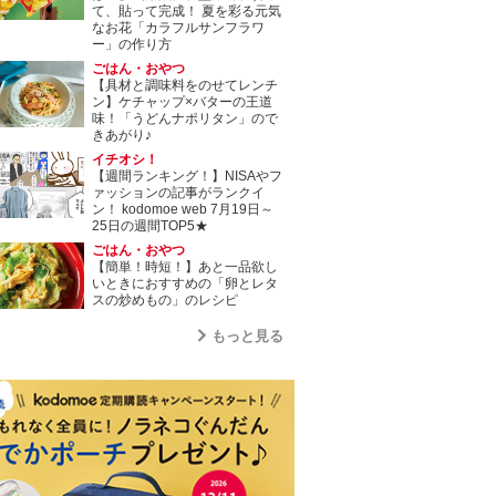
て、貼って完成！ 夏を彩る元気
なお花「カラフルサンフラワ
ー」の作り方
ごはん・おやつ
【具材と調味料をのせてレンチ
ン】ケチャップ×バターの王道
味！「うどんナポリタン」ので
きあがり♪
イチオシ！
【週間ランキング！】NISAやフ
ァッションの記事がランクイ
ン！ kodomoe web 7月19日～
25日の週間TOP5★
ごはん・おやつ
【簡単！時短！】あと一品欲し
いときにおすすめの「卵とレタ
スの炒めもの」のレシピ
もっと見る