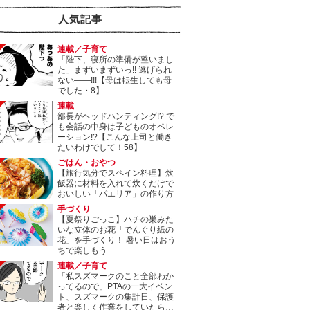
人気記事
連載／子育て
「陛下、寝所の準備が整いまし
た」まずいまずいっ!! 逃げられ
ない――!!!【母は転生しても母
でした・8】
連載
部長がヘッドハンティング!? で
も会話の中身は子どものオペレ
ーション!?【こんな上司と働き
たいわけでして！58】
ごはん・おやつ
【旅行気分でスペイン料理】炊
飯器に材料を入れて炊くだけで
おいしい「パエリア」の作り方
手づくり
【夏祭りごっこ】ハチの巣みた
いな立体のお花「でんぐり紙の
花」を手づくり！ 暑い日はおう
ちで楽しもう
連載／子育て
「私スズマークのこと全部わか
ってるので」PTAの一大イベン
ト、スズマークの集計日、保護
者と楽しく作業をしていたら…