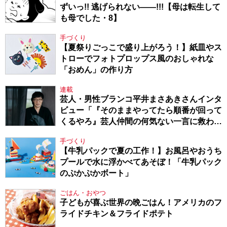
ずいっ!! 逃げられない――!!!【母は転生して
も母でした・8】
手づくり
【夏祭りごっこで盛り上がろう！】紙皿やス
トローでフォトプロップス風のおしゃれな
「おめん」の作り方
連載
芸人・男性ブランコ平井まさあきさんインタ
ビュー「『そのままやってたら順番が回って
くるやろ』芸人仲間の何気ない一言に救われ
てきたから、頑張れる」
手づくり
【牛乳パックで夏の工作！】お風呂やおうち
プールで水に浮かべてあそぼ！「牛乳パック
のぷかぷかボート」
ごはん・おやつ
子どもが喜ぶ世界の晩ごはん！アメリカのフ
ライドチキン＆フライドポテト