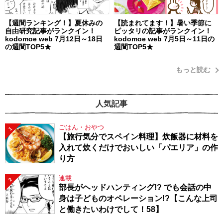
【週間ランキング！】夏休みの
【読まれてます！】暑い季節に
自由研究記事がランクイン！
ピッタリの記事がランクイン！
kodomoe web 7月12日～18日
kodomoe web 7月5日～11日の
の週間TOP5★
週間TOP5★
もっと読む
人気記事
ごはん・おやつ
1
【旅行気分でスペイン料理】炊飯器に材料を
入れて炊くだけでおいしい「パエリア」の作
り方
連載
2
部長がヘッドハンティング!? でも会話の中
身は子どものオペレーション!?【こんな上司
と働きたいわけでして！58】