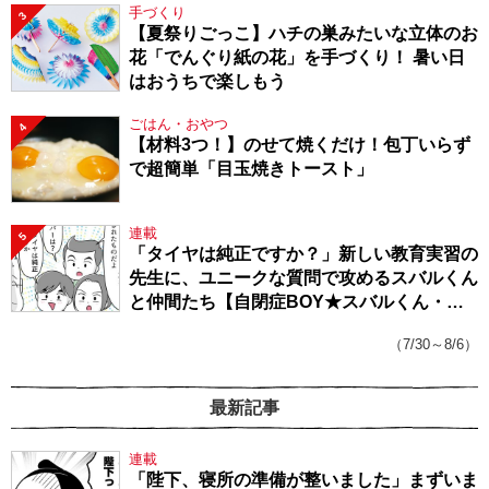
手づくり
3
【夏祭りごっこ】ハチの巣みたいな立体のお
花「でんぐり紙の花」を手づくり！ 暑い日
はおうちで楽しもう
ごはん・おやつ
4
【材料3つ！】のせて焼くだけ！包丁いらず
で超簡単「目玉焼きトースト」
連載
5
「タイヤは純正ですか？」新しい教育実習の
先生に、ユニークな質問で攻めるスバルくん
と仲間たち【自閉症BOY★スバルくん・
143】
（7/30～8/6）
最新記事
連載
「陛下、寝所の準備が整いました」まずいま