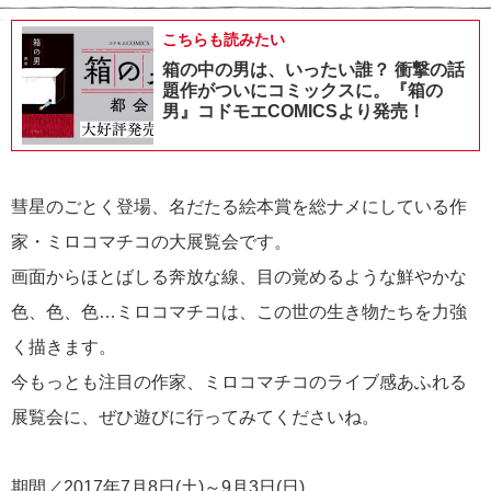
こちらも読みたい
箱の中の男は、いったい誰？ 衝撃の話
題作がついにコミックスに。『箱の
男』コドモエCOMICSより発売！
彗星のごとく登場、名だたる絵本賞を総ナメにしている作
家・ミロコマチコの大展覧会です。
画面からほとばしる奔放な線、目の覚めるような鮮やかな
色、色、色…ミロコマチコは、この世の生き物たちを力強
く描きます。
今もっとも注目の作家、ミロコマチコのライブ感あふれる
展覧会に、ぜひ遊びに行ってみてくださいね。
期間／2017年7月8日(土)～9月3日(日)