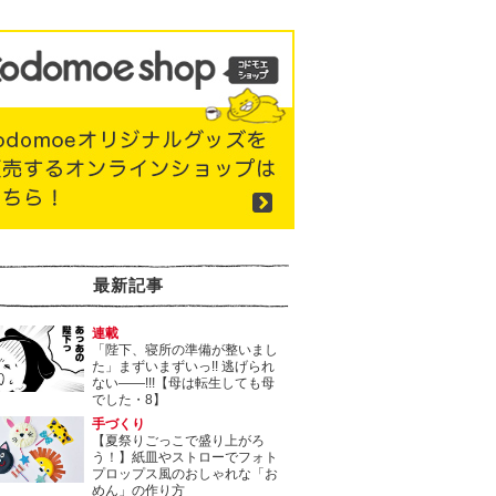
最新記事
連載
「陛下、寝所の準備が整いまし
た」まずいまずいっ!! 逃げられ
ない――!!!【母は転生しても母
でした・8】
手づくり
【夏祭りごっこで盛り上がろ
う！】紙皿やストローでフォト
プロップス風のおしゃれな「お
めん」の作り方