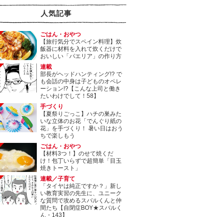
人気記事
ごはん・おやつ
【旅行気分でスペイン料理】炊
飯器に材料を入れて炊くだけで
おいしい「パエリア」の作り方
連載
部長がヘッドハンティング!? で
も会話の中身は子どものオペレ
ーション!?【こんな上司と働き
たいわけでして！58】
手づくり
【夏祭りごっこ】ハチの巣みた
いな立体のお花「でんぐり紙の
花」を手づくり！ 暑い日はおう
ちで楽しもう
ごはん・おやつ
【材料3つ！】のせて焼くだ
け！包丁いらずで超簡単「目玉
焼きトースト」
連載／子育て
「タイヤは純正ですか？」新し
い教育実習の先生に、ユニーク
な質問で攻めるスバルくんと仲
間たち【自閉症BOY★スバルく
ん・143】