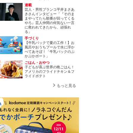
連載
芸人・男性ブランコ平井まさあ
きさんインタビュー「『そのま
まやってたら順番が回ってくる
やろ』芸人仲間の何気ない一言
に救われてきたから、頑張れ
る」
手づくり
【牛乳パックで夏の工作！】お
風呂やおうちプールで水に浮か
べてあそぼ！「牛乳パックのぷ
かぷかボート」
ごはん・おやつ
子どもが喜ぶ世界の晩ごはん！
アメリカのフライドチキン＆フ
ライドポテト
もっと見る