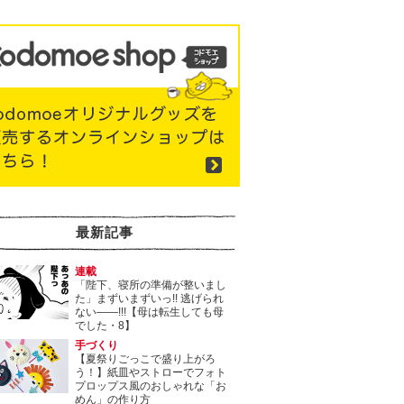
最新記事
連載
「陛下、寝所の準備が整いまし
た」まずいまずいっ!! 逃げられ
ない――!!!【母は転生しても母
でした・8】
手づくり
【夏祭りごっこで盛り上がろ
う！】紙皿やストローでフォト
プロップス風のおしゃれな「お
めん」の作り方