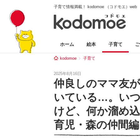
子育て情報満載！ kodomoe （コドモエ）web
ホーム
絵本
子育て
ご
kodomoe
子育て
2025年8月16日
仲良しのママ友
いている…。い
けど、何か溜め
育児・森の仲間編