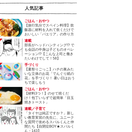
人気記事
ごはん・おやつ
【旅行気分でスペイン料理】炊
飯器に材料を入れて炊くだけで
おいしい「パエリア」の作り方
連載
部長がヘッドハンティング!? で
も会話の中身は子どものオペレ
ーション!?【こんな上司と働き
たいわけでして！58】
手づくり
【夏祭りごっこ】ハチの巣みた
いな立体のお花「でんぐり紙の
花」を手づくり！ 暑い日はおう
ちで楽しもう
ごはん・おやつ
【材料3つ！】のせて焼くだ
け！包丁いらずで超簡単「目玉
焼きトースト」
連載／子育て
「タイヤは純正ですか？」新し
い教育実習の先生に、ユニーク
な質問で攻めるスバルくんと仲
間たち【自閉症BOY★スバルく
ん・143】