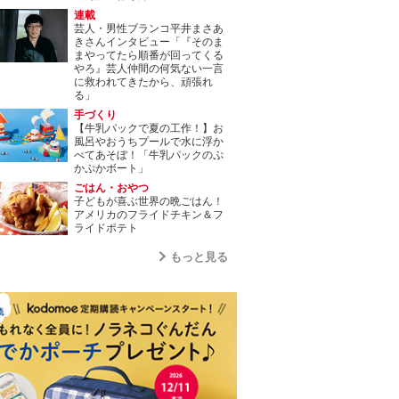
連載
芸人・男性ブランコ平井まさあ
きさんインタビュー「『そのま
まやってたら順番が回ってくる
やろ』芸人仲間の何気ない一言
に救われてきたから、頑張れ
る」
手づくり
【牛乳パックで夏の工作！】お
風呂やおうちプールで水に浮か
べてあそぼ！「牛乳パックのぷ
かぷかボート」
ごはん・おやつ
子どもが喜ぶ世界の晩ごはん！
アメリカのフライドチキン＆フ
ライドポテト
もっと見る