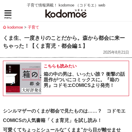
子育て情報満載！ kodomoe （コドモエ）web
kodomoe
子育て
くま生、一度きりのことだから。森から都会に来ー
ちゃった！【くま育児・都会編１】
2025年8月21日
こちらも読みたい
箱の中の男は、いったい誰？ 衝撃の話
題作がついにコミックスに。『箱の
男』コドモエCOMICSより発売！
シンルマザーのくまが都会で見たものは……？ コドモエ
COMICSの人気書籍「くま育児」を試し読み！
可愛くてちょっとシュールな“くまま”から目が離せませ