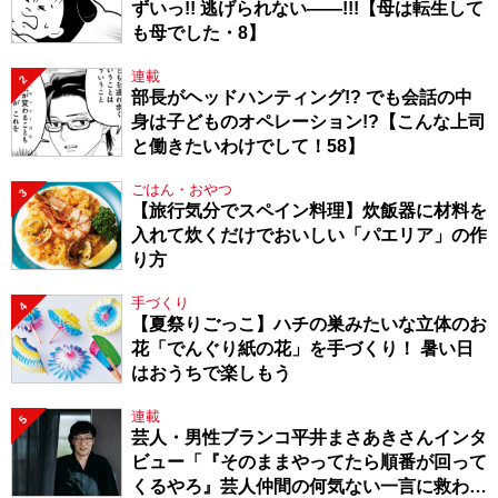
ずいっ!! 逃げられない――!!!【母は転生して
も母でした・8】
連載
2
部長がヘッドハンティング!? でも会話の中
身は子どものオペレーション!?【こんな上司
と働きたいわけでして！58】
ごはん・おやつ
3
【旅行気分でスペイン料理】炊飯器に材料を
入れて炊くだけでおいしい「パエリア」の作
り方
手づくり
4
【夏祭りごっこ】ハチの巣みたいな立体のお
花「でんぐり紙の花」を手づくり！ 暑い日
はおうちで楽しもう
連載
5
芸人・男性ブランコ平井まさあきさんインタ
ビュー「『そのままやってたら順番が回って
くるやろ』芸人仲間の何気ない一言に救われ