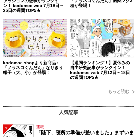
ァッションの記事がランクイ
「ノラネコぐんだん」耐熱マグ3
ン！ kodomoe web 7月19日～
種が登場！
25日の週間TOP5★
kodomoe shopより新商品♪
【週間ランキング！】夏休みの
「ノラネコぐんだん」なりきり
自由研究記事がランクイン！
帽子（大、小）が登場！
kodomoe web 7月12日～18日
の週間TOP5★
もっと読む
人気記事
連載
1
「陛下、寝所の準備が整いました」まずいま