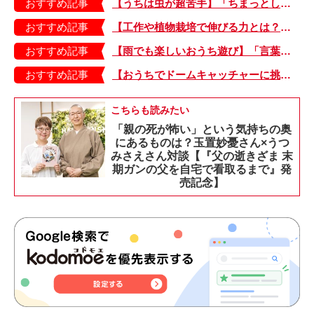
おすすめ記事
【うちは虫が超苦手】「ちまっとした虫にも大騒ぎ！」「可愛い系の虫……でも逃げる！」教えて！ みんなの虫ギライエピソード
おすすめ記事
【工作や植物栽培で伸びる力とは？】「非認知能力」を養う、おうちで楽しむ創作あそび・おうちあそび図鑑5
おすすめ記事
【雨でも楽しいおうち遊び】「言葉あそび」で伸ばす表現力や想像力・おうちあそび図鑑4
おすすめ記事
【おうちでドームキャッチャーに挑戦だ】アンパンマン わくわくドームキャッチャー
こちらも読みたい
「親の死が怖い」という気持ちの奥
にあるものは？玉置妙憂さん×うつ
みさえさん対談【『父の逝きざま 末
期ガンの父を自宅で看取るまで』発
売記念】