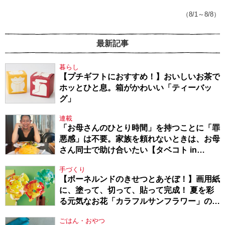
てきたから、頑張れる」
（8/1～8/8）
最新記事
暮らし
【プチギフトにおすすめ！】おいしいお茶で
ホッとひと息。箱がかわいい「ティーバッ
グ」
連載
「お母さんのひとり時間」を持つことに「罪
悪感」は不要。家族を頼れないときは、お母
さん同士で助け合いたい【タベコト in
Berlin・130】
手づくり
【ボーネルンドのきせつとあそぼ！】画用紙
に、塗って、切って、貼って完成！ 夏を彩
る元気なお花「カラフルサンフラワー」の作
り方
ごはん・おやつ