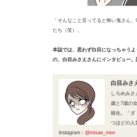
「そんなこと言ってると怖い鬼さん、
たち（笑）。
本誌では、思わず白目になっちゃうよ
の、白目みさえさんにインタビュー。詳
白目みさ
しろめみさ
歳と7歳の
籍化。「ダ
つほどの人
Instagram：
@misae_mon