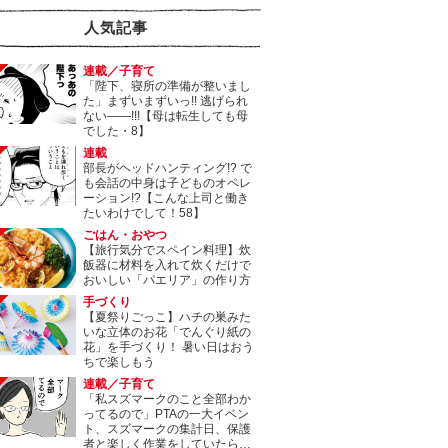
人気記事
連載／子育て
「陛下、寝所の準備が整いまし
た」まずいまずいっ!! 逃げられ
ない――!!!【母は転生しても母
でした・8】
連載
部長がヘッドハンティング!? で
も会話の中身は子どものオペレ
ーション!?【こんな上司と働き
たいわけでして！58】
ごはん・おやつ
【旅行気分でスペイン料理】炊
飯器に材料を入れて炊くだけで
おいしい「パエリア」の作り方
手づくり
【夏祭りごっこ】ハチの巣みた
いな立体のお花「でんぐり紙の
花」を手づくり！ 暑い日はおう
ちで楽しもう
連載／子育て
「私スズマークのこと全部わか
ってるので」PTAの一大イベン
ト、スズマークの集計日、保護
者と楽しく作業をしていたら…