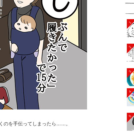
1
2
3
4
5
くのを手伝ってしまったら……。