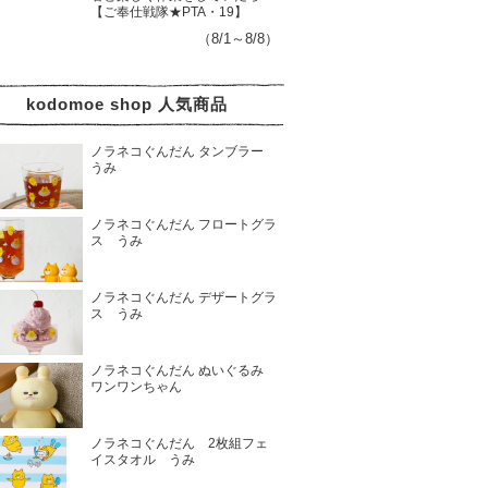
【ご奉仕戦隊★PTA・19】
（8/1～8/8）
kodomoe shop 人気商品
ノラネコぐんだん タンブラー
うみ
ノラネコぐんだん フロートグラ
ス うみ
ノラネコぐんだん デザートグラ
ス うみ
ノラネコぐんだん ぬいぐるみ
ワンワンちゃん
ノラネコぐんだん 2枚組フェ
イスタオル うみ