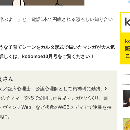
呼ぶよ！」と、電話1本で召喚される恐ろしい知り合い
うな子育てシーンをカルタ形式で描いたマンガが大人気
しくは、kodomoe10月号をご覧ください！
えさん
え／臨床心理士、公認心理師として精神科に勤務。8
女の子ママ。SNSで公開した育児マンガがバズり、書
・ヴィンチWeb」など複数のWEBメディアで連載を持
気に。