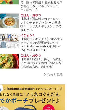
て、貼って完成！ 夏を彩る元気
なお花「カラフルサンフラワ
ー」の作り方
ごはん・おやつ
【具材と調味料をのせてレンチ
ン】ケチャップ×バターの王道
味！「うどんナポリタン」ので
きあがり♪
イチオシ！
【週間ランキング！】NISAやフ
ァッションの記事がランクイ
ン！ kodomoe web 7月19日～
25日の週間TOP5★
ごはん・おやつ
【簡単！時短！】あと一品欲し
いときにおすすめの「卵とレタ
スの炒めもの」のレシピ
もっと見る