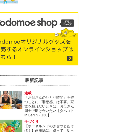
最新記事
連載
「お母さんのひとり時間」を持
つことに「罪悪感」は不要。家
族を頼れないときは、お母さん
同士で助け合いたい【タベコト
in Berlin・130】
手づくり
【ボーネルンドのきせつとあそ
ぼ！】画用紙に、塗って、切っ