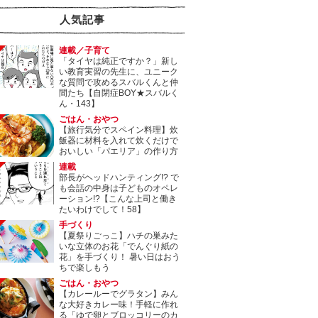
人気記事
連載／子育て
「タイヤは純正ですか？」新し
い教育実習の先生に、ユニーク
な質問で攻めるスバルくんと仲
間たち【自閉症BOY★スバルく
ん・143】
ごはん・おやつ
【旅行気分でスペイン料理】炊
飯器に材料を入れて炊くだけで
おいしい「パエリア」の作り方
連載
部長がヘッドハンティング!? で
も会話の中身は子どものオペレ
ーション!?【こんな上司と働き
たいわけでして！58】
手づくり
【夏祭りごっこ】ハチの巣みた
いな立体のお花「でんぐり紙の
花」を手づくり！ 暑い日はおう
ちで楽しもう
ごはん・おやつ
【カレールーでグラタン】みん
な大好きカレー味！手軽に作れ
る「ゆで卵とブロッコリーのカ