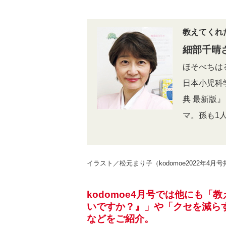
教えてくれ
細部千晴
ほそべちは
日本小児科
典 最新版
マ。孫も1
イラスト／松元まり子（kodomoe2022年
kodomoe4月号では他にも
いですか？』」や「クセを減ら
などをご紹介。