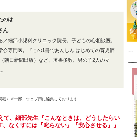
たのは
さん
る／細部小児科クリニック院長。子どもの心相談医。
学会専門医。『この1冊であんしん はじめての育児辞
』（朝日新聞出版）など、著書多数。男の子2人のマ
人。
4月号掲載）※一部、ウェブ用に編集しております
「教えて、細部先生『こんなときは、どうしたらい
す、なくすには『叱らない』『安心させる』」