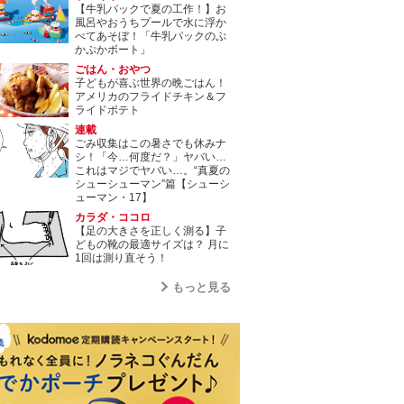
【牛乳パックで夏の工作！】お
風呂やおうちプールで水に浮か
べてあそぼ！「牛乳パックのぷ
かぷかボート」
ごはん・おやつ
子どもが喜ぶ世界の晩ごはん！
アメリカのフライドチキン＆フ
ライドポテト
連載
ごみ収集はこの暑さでも休みナ
シ！「今…何度だ？」ヤバい…
これはマジでヤバい…。“真夏の
シューシューマン”篇【シューシ
ューマン・17】
カラダ・ココロ
【足の大きさを正しく測る】子
どもの靴の最適サイズは？ 月に
1回は測り直そう！
もっと見る