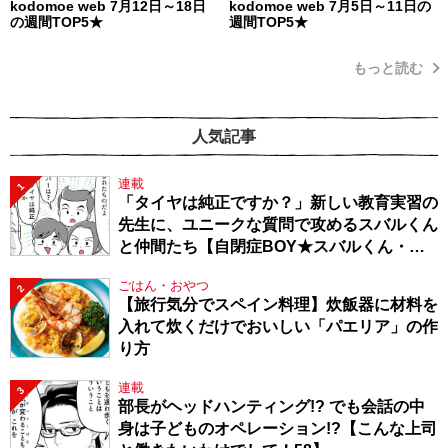
kodomoe web 7月12日～18日
kodomoe web 7月5日～11日の
の週間TOP5★
週間TOP5★
もっと読む
人気記事
連載
1
「タイヤは純正ですか？」新しい教育実習の
先生に、ユニークな質問で攻めるスバルくん
と仲間たち【自閉症BOY★スバルくん・
143】
ごはん・おやつ
2
【旅行気分でスペイン料理】炊飯器に材料を
入れて炊くだけでおいしい「パエリア」の作
り方
連載
3
部長がヘッドハンティング!? でも会話の中
身は子どものオペレーション!?【こんな上司