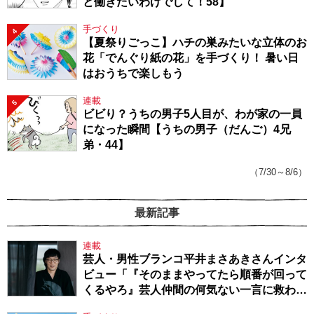
と働きたいわけでして！58】
手づくり
4
【夏祭りごっこ】ハチの巣みたいな立体のお
花「でんぐり紙の花」を手づくり！ 暑い日
はおうちで楽しもう
連載
5
ビビり？うちの男子5人目が、わが家の一員
になった瞬間【うちの男子（だんご）4兄
弟・44】
（7/30～8/6）
最新記事
連載
芸人・男性ブランコ平井まさあきさんインタ
ビュー「『そのままやってたら順番が回って
くるやろ』芸人仲間の何気ない一言に救われ
てきたから、頑張れる」