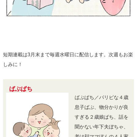
短期連載は3月末まで毎週水曜日に配信します。次週もお楽
しみに！
ばぶぱち
ばぶぱち／パリピな４歳
息子ばぶ、物分かりが良
すぎる２歳娘ぱち、話を
聞かない年下夫ぼちゃ、
老け顔ママぽんの４人家