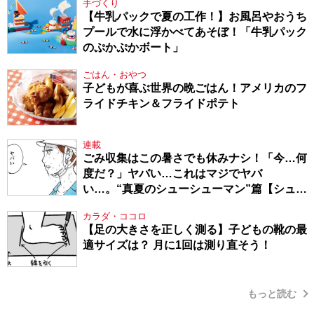
手づくり
【牛乳パックで夏の工作！】お風呂やおうち
プールで水に浮かべてあそぼ！「牛乳パック
のぷかぷかボート」
ごはん・おやつ
子どもが喜ぶ世界の晩ごはん！アメリカのフ
ライドチキン＆フライドポテト
連載
ごみ収集はこの暑さでも休みナシ！「今…何
度だ？」ヤバい…これはマジでヤバ
い…。“真夏のシューシューマン”篇【シュー
シューマン・17】
カラダ・ココロ
【足の大きさを正しく測る】子どもの靴の最
適サイズは？ 月に1回は測り直そう！
もっと読む