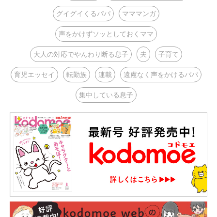
グイグイくるパパ
マママンガ
声をかけずソッとしておくママ
大人の対応でやんわり断る息子
夫
子育て
育児エッセイ
転勤族
連載
遠慮なく声をかけるパパ
集中している息子