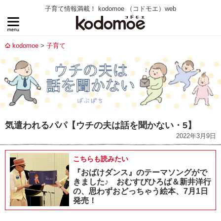
子育て情報満載！ kodomoe （コドモエ）web
kodomoe
子育て
気遣われるパパ【ウチの夫は話を聞かない・5】
2022年3月9日
こちらも読みたい
『おばけダンス』のテーマソングがで
きました♪ おむすびひろば＆新井洋行
の、思わずおどっちゃう絵本、7月1日
発売！