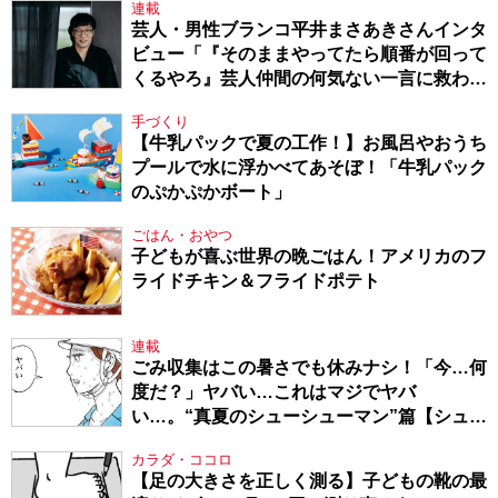
連載
芸人・男性ブランコ平井まさあきさんインタ
ビュー「『そのままやってたら順番が回って
くるやろ』芸人仲間の何気ない一言に救われ
てきたから、頑張れる」
手づくり
【牛乳パックで夏の工作！】お風呂やおうち
プールで水に浮かべてあそぼ！「牛乳パック
のぷかぷかボート」
ごはん・おやつ
子どもが喜ぶ世界の晩ごはん！アメリカのフ
ライドチキン＆フライドポテト
連載
ごみ収集はこの暑さでも休みナシ！「今…何
度だ？」ヤバい…これはマジでヤバ
い…。“真夏のシューシューマン”篇【シュー
シューマン・17】
カラダ・ココロ
【足の大きさを正しく測る】子どもの靴の最