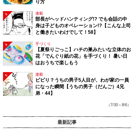
り方
連載
3
部長がヘッドハンティング!? でも会話の中
身は子どものオペレーション!?【こんな上司
と働きたいわけでして！58】
手づくり
4
【夏祭りごっこ】ハチの巣みたいな立体のお
花「でんぐり紙の花」を手づくり！ 暑い日
はおうちで楽しもう
連載
5
ビビり？うちの男子5人目が、わが家の一員
になった瞬間【うちの男子（だんご）4兄
弟・44】
（7/30～8/6）
最新記事