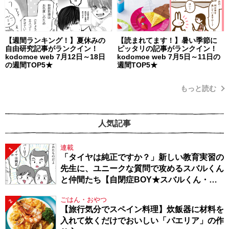
【週間ランキング！】夏休みの
【読まれてます！】暑い季節に
自由研究記事がランクイン！
ピッタリの記事がランクイン！
kodomoe web 7月12日～18日
kodomoe web 7月5日～11日の
の週間TOP5★
週間TOP5★
もっと読む
人気記事
連載
1
「タイヤは純正ですか？」新しい教育実習の
先生に、ユニークな質問で攻めるスバルくん
と仲間たち【自閉症BOY★スバルくん・
143】
ごはん・おやつ
2
【旅行気分でスペイン料理】炊飯器に材料を
入れて炊くだけでおいしい「パエリア」の作