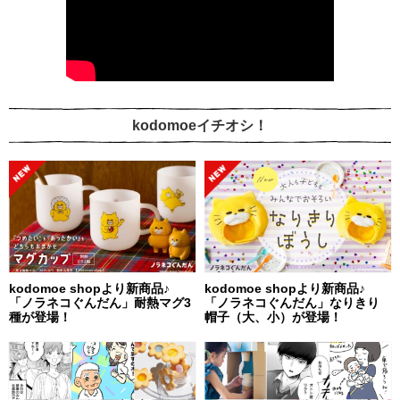
kodomoeイチオシ！
kodomoe shopより新商品♪
kodomoe shopより新商品♪
「ノラネコぐんだん」耐熱マグ3
「ノラネコぐんだん」なりきり
種が登場！
帽子（大、小）が登場！