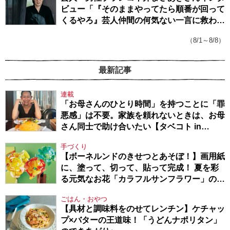
ビュー「『そのままやってたら順番が回って
くるやろ』芸人仲間の何気ない一言に救われ
てきたから、頑張れる」
（8/1～8/8）
最新記事
連載
「お母さんのひとり時間」を持つことに「罪
悪感」は不要。家族を頼れないときは、お母
さん同士で助け合いたい【タベコト in
Berlin・130】
手づくり
【ボーネルンドのきせつとあそぼ！】画用紙
に、塗って、切って、貼って完成！ 夏を彩
る元気なお花「カラフルサンフラワー」の作
り方
ごはん・おやつ
【具材と調味料をのせてレンチン】ケチャッ
プ×バターの王道味！「うどんナポリタン」