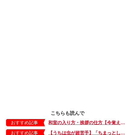
こちらも読んで
おすすめ記事
和室の入り方・挨拶の仕方【今覚えておきたい、子どもができる和のマナー・2】
おすすめ記事
【うちは虫が超苦手】「ちまっとした虫にも大騒ぎ！」「可愛い系の虫……でも逃げる！」教えて！ みんなの虫ギライエピソード