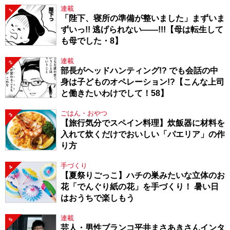
連載
1
「陛下、寝所の準備が整いました」まずいま
ずいっ!! 逃げられない――!!!【母は転生して
も母でした・8】
連載
2
部長がヘッドハンティング!? でも会話の中
身は子どものオペレーション!?【こんな上司
と働きたいわけでして！58】
ごはん・おやつ
3
【旅行気分でスペイン料理】炊飯器に材料を
入れて炊くだけでおいしい「パエリア」の作
り方
手づくり
4
【夏祭りごっこ】ハチの巣みたいな立体のお
花「でんぐり紙の花」を手づくり！ 暑い日
はおうちで楽しもう
連載
5
芸人・男性ブランコ平井まさあきさんインタ