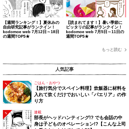
【週間ランキング！】夏休みの
【読まれてます！】暑い季節に
自由研究記事がランクイン！
ピッタリの記事がランクイン！
kodomoe web 7月12日～18日
kodomoe web 7月5日～11日の
の週間TOP5★
週間TOP5★
もっと読む
人気記事
ごはん・おやつ
1
【旅行気分でスペイン料理】炊飯器に材料を
入れて炊くだけでおいしい「パエリア」の作
り方
連載
2
部長がヘッドハンティング!? でも会話の中
身は子どものオペレーション!?【こんな上司