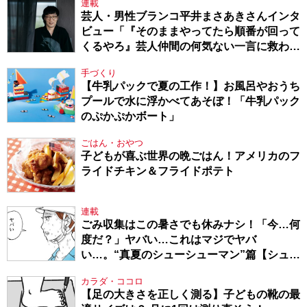
連載
芸人・男性ブランコ平井まさあきさんインタ
ビュー「『そのままやってたら順番が回って
くるやろ』芸人仲間の何気ない一言に救われ
てきたから、頑張れる」
手づくり
【牛乳パックで夏の工作！】お風呂やおうち
プールで水に浮かべてあそぼ！「牛乳パック
のぷかぷかボート」
ごはん・おやつ
子どもが喜ぶ世界の晩ごはん！アメリカのフ
ライドチキン＆フライドポテト
連載
ごみ収集はこの暑さでも休みナシ！「今…何
度だ？」ヤバい…これはマジでヤバ
い…。“真夏のシューシューマン”篇【シュー
シューマン・17】
カラダ・ココロ
【足の大きさを正しく測る】子どもの靴の最