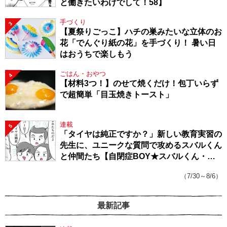
と働きたいわけでして！58】
手づくり
3
【夏祭りごっこ】ハチの巣みたいな立体のお
花「でんぐり紙の花」を手づくり！ 暑い日
はおうちで楽しもう
ごはん・おやつ
4
【材料3つ！】のせて焼くだけ！包丁いらず
で超簡単「目玉焼きトースト」
連載
5
「タイヤは純正ですか？」新しい教育実習の
先生に、ユニークな質問で攻めるスバルくん
と仲間たち【自閉症BOY★スバルくん・
143】
（7/30～8/6）
最新記事