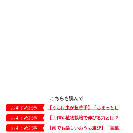
こちらも読んで
おすすめ記事
【うちは虫が超苦手】「ちまっとした虫にも大騒ぎ！」「可愛い系の虫……でも逃げる！」教えて！ みんなの虫ギライエピソード
おすすめ記事
【工作や植物栽培で伸びる力とは？】「非認知能力」を養う、おうちで楽しむ創作あそび・おうちあそび図鑑5
おすすめ記事
【雨でも楽しいおうち遊び】「言葉あそび」で伸ばす表現力や想像力・おうちあそび図鑑4