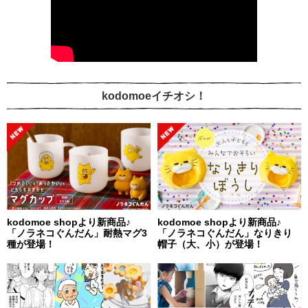
kodomoeイチオシ！
kodomoe shopより新商品♪
kodomoe shopより新商品♪
「ノラネコぐんだん」耐熱マグ3
「ノラネコぐんだん」なりきり
種が登場！
帽子（大、小）が登場！