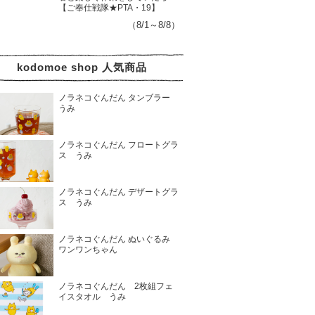
【ご奉仕戦隊★PTA・19】
（8/1～8/8）
kodomoe shop 人気商品
ノラネコぐんだん タンブラー
うみ
ノラネコぐんだん フロートグラ
ス うみ
ノラネコぐんだん デザートグラ
ス うみ
ノラネコぐんだん ぬいぐるみ
ワンワンちゃん
ノラネコぐんだん 2枚組フェ
イスタオル うみ