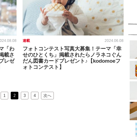
024.08.08
連載
2024.06.08
マ「わ
フォトコンテスト写真大募集！テーマ「幸
掲載さ
せのひとくち」掲載されたらノラネコぐん
プレゼ
だん図書カードプレゼント♪【kodomoeフ
】
ォトコンテスト】
1
2
3
4
次へ