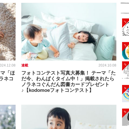
1
2
3
024.12.08
連載
2024.10.08
ーマ「ほ
フォトコンテスト写真大募集！ テーマ「た
ラネコ
だ今、わんぱくタイム中！」掲載されたら
ノラネコぐんだん図書カードプレゼント
4
♪【kodomoeフォトコンテスト】
5