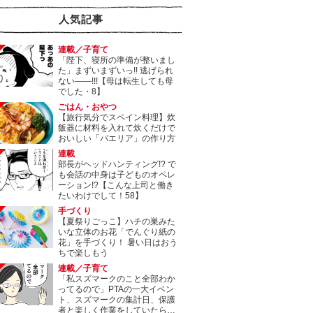
人気記事
連載／子育て
「陛下、寝所の準備が整いまし
た」まずいまずいっ!! 逃げられ
ない――!!!【母は転生しても母
でした・8】
ごはん・おやつ
【旅行気分でスペイン料理】炊
飯器に材料を入れて炊くだけで
おいしい「パエリア」の作り方
連載
部長がヘッドハンティング!? で
も会話の中身は子どものオペレ
ーション!?【こんな上司と働き
たいわけでして！58】
手づくり
【夏祭りごっこ】ハチの巣みた
いな立体のお花「でんぐり紙の
花」を手づくり！ 暑い日はおう
ちで楽しもう
連載／子育て
「私スズマークのこと全部わか
ってるので」PTAの一大イベン
ト、スズマークの集計日、保護
者と楽しく作業をしていたら…