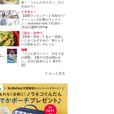
味！「うどんナポリタン」ので
きあがり♪
イチオシ！
【週間ランキング！】NISAやフ
ァッションの記事がランクイ
ン！ kodomoe web 7月19日～
25日の週間TOP5★
ごはん・おやつ
【簡単！時短！】あと一品欲し
いときにおすすめの「卵とレタ
スの炒めもの」のレシピ
連載
『うどん対ラーメン やきそば
の逆襲』【親子の読み聞かせ
に。今日の絵本だより 第375
回】
もっと見る