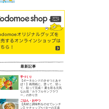
最新記事
手づくり
【ボーネルンドのきせつとあそ
ぼ！】画用紙に、塗って、切っ
て、貼って完成！ 夏を彩る元気
なお花「カラフルサンフラワ
ー」の作り方
ごはん・おやつ
【具材と調味料をのせてレンチ
ン】ケチャップ×バターの王道