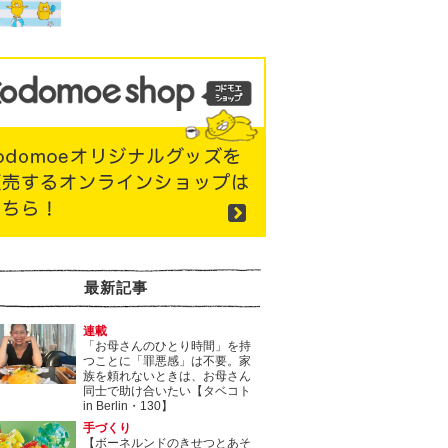
最新記事
連載
「お母さんのひとり時間」を持
つことに「罪悪感」は不要。家
族を頼れないときは、お母さん
同士で助け合いたい【タベコト
in Berlin・130】
手づくり
【ボーネルンドのきせつとあそ