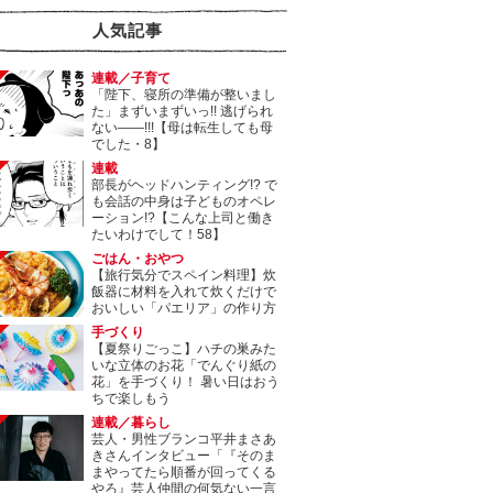
人気記事
連載／子育て
「陛下、寝所の準備が整いまし
た」まずいまずいっ!! 逃げられ
ない――!!!【母は転生しても母
でした・8】
連載
部長がヘッドハンティング!? で
も会話の中身は子どものオペレ
ーション!?【こんな上司と働き
たいわけでして！58】
ごはん・おやつ
【旅行気分でスペイン料理】炊
飯器に材料を入れて炊くだけで
おいしい「パエリア」の作り方
手づくり
【夏祭りごっこ】ハチの巣みた
いな立体のお花「でんぐり紙の
花」を手づくり！ 暑い日はおう
ちで楽しもう
連載／暮らし
芸人・男性ブランコ平井まさあ
きさんインタビュー「『そのま
まやってたら順番が回ってくる
やろ』芸人仲間の何気ない一言