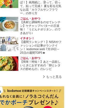
ぼ！】画用紙に、塗って、切っ
て、貼って完成！ 夏を彩る元気
なお花「カラフルサンフラワ
ー」の作り方
ごはん・おやつ
【具材と調味料をのせてレンチ
ン】ケチャップ×バターの王道
味！「うどんナポリタン」ので
きあがり♪
イチオシ！
【週間ランキング！】NISAやフ
ァッションの記事がランクイ
ン！ kodomoe web 7月19日～
25日の週間TOP5★
ごはん・おやつ
【簡単！時短！】あと一品欲し
いときにおすすめの「卵とレタ
スの炒めもの」のレシピ
もっと見る