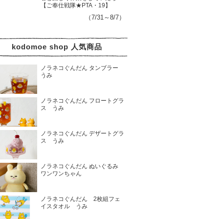
【ご奉仕戦隊★PTA・19】
（7/31～8/7）
kodomoe shop 人気商品
ノラネコぐんだん タンブラー
うみ
ノラネコぐんだん フロートグラ
ス うみ
ノラネコぐんだん デザートグラ
ス うみ
ノラネコぐんだん ぬいぐるみ
ワンワンちゃん
ノラネコぐんだん 2枚組フェ
イスタオル うみ