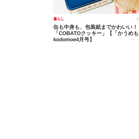
暮らし
2
缶も中身も、包装紙までかわいい！
「COBATOクッキー」【「かうめ
kodomoe4月号】