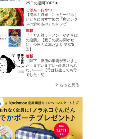
25日の週間TOP5★
ごはん・おやつ
【簡単！時短！】あと一品欲し
いときにおすすめの「卵とレタ
スの炒めもの」のレシピ
連載
『うどん対ラーメン やきそば
の逆襲』【親子の読み聞かせ
に。今日の絵本だより 第375
回】
連載
「陛下、寝所の準備が整いまし
た」まずいまずいっ!! 逃げられ
ない――!!!【母は転生しても母
でした・8】
もっと見る