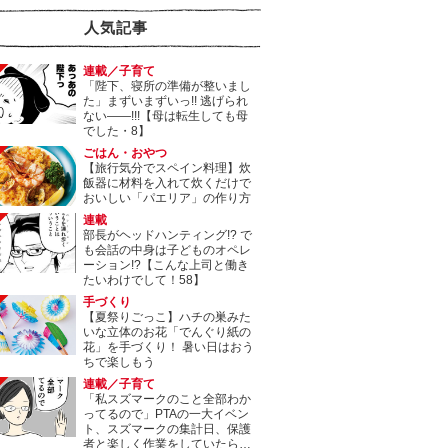
人気記事
連載／子育て
「陛下、寝所の準備が整いまし
た」まずいまずいっ!! 逃げられ
ない――!!!【母は転生しても母
でした・8】
ごはん・おやつ
【旅行気分でスペイン料理】炊
飯器に材料を入れて炊くだけで
おいしい「パエリア」の作り方
連載
部長がヘッドハンティング!? で
も会話の中身は子どものオペレ
ーション!?【こんな上司と働き
たいわけでして！58】
手づくり
【夏祭りごっこ】ハチの巣みた
いな立体のお花「でんぐり紙の
花」を手づくり！ 暑い日はおう
ちで楽しもう
連載／子育て
「私スズマークのこと全部わか
ってるので」PTAの一大イベン
ト、スズマークの集計日、保護
者と楽しく作業をしていたら…