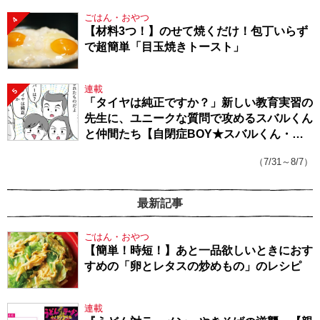
ごはん・おやつ
4
【材料3つ！】のせて焼くだけ！包丁いらず
で超簡単「目玉焼きトースト」
連載
5
「タイヤは純正ですか？」新しい教育実習の
先生に、ユニークな質問で攻めるスバルくん
と仲間たち【自閉症BOY★スバルくん・
143】
（7/31～8/7）
最新記事
ごはん・おやつ
【簡単！時短！】あと一品欲しいときにおす
すめの「卵とレタスの炒めもの」のレシピ
連載