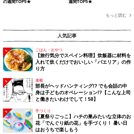
の週間TOP5★
週間TOP5★
もっと読む
人気記事
ごはん・おやつ
1
【旅行気分でスペイン料理】炊飯器に材料を
入れて炊くだけでおいしい「パエリア」の作
り方
連載
2
部長がヘッドハンティング!? でも会話の中
身は子どものオペレーション!?【こんな上司
と働きたいわけでして！58】
手づくり
3
【夏祭りごっこ】ハチの巣みたいな立体のお
花「でんぐり紙の花」を手づくり！ 暑い日
はおうちで楽しもう