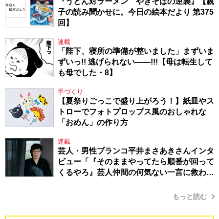
『うどん対ラーメン やきそばの逆襲』【親
子の読み聞かせに。今日の絵本だより 第375
回】
連載
「陛下、寝所の準備が整いました」まずいま
ずいっ!! 逃げられない――!!!【母は転生して
も母でした・8】
手づくり
【夏祭りごっこで盛り上がろう！】紙皿やス
トローでフォトプロップス風のおしゃれな
「おめん」の作り方
連載
芸人・男性ブランコ平井まさあきさんインタ
ビュー「『そのままやってたら順番が回って
くるやろ』芸人仲間の何気ない一言に救われ
てきたから、頑張れる」
もっと読む