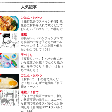
人気記事
ごはん・おやつ
【旅行気分でスペイン料理】炊
飯器に材料を入れて炊くだけで
おいしい「パエリア」の作り方
連載
部長がヘッドハンティング!? で
も会話の中身は子どものオペレ
ーション!?【こんな上司と働き
たいわけでして！58】
手づくり
【夏祭りごっこ】ハチの巣みた
いな立体のお花「でんぐり紙の
花」を手づくり！ 暑い日はおう
ちで楽しもう
ごはん・おやつ
【材料3つ！】のせて焼くだ
け！包丁いらずで超簡単「目玉
焼きトースト」
連載／子育て
「タイヤは純正ですか？」新し
い教育実習の先生に、ユニーク
な質問で攻めるスバルくんと仲
間たち【自閉症BOY★スバルく
ん・143】