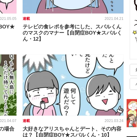
021.05.05
連載
2021.04.21
BOY★
テレビの食レポを参考にした、スバルくん
のマスクのマナー【自閉症BOY★スバルく
ん・12】
021.04.07
連載
2021.03.24
の場合
大好きなアリスちゃんとデート、その内容
は？【自閉症BOY★スバルくん・10】