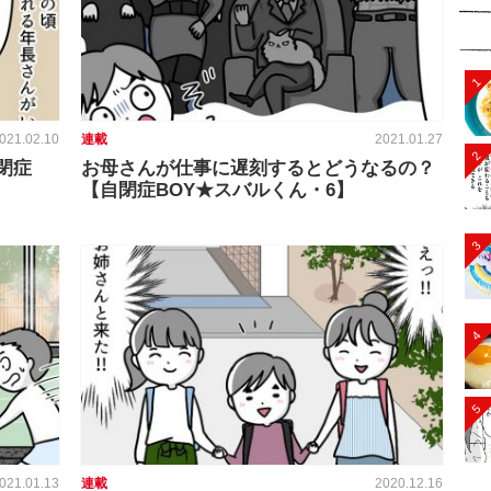
1
021.02.10
連載
2021.01.27
2
閉症
お母さんが仕事に遅刻するとどうなるの？
【自閉症BOY★スバルくん・6】
3
4
5
021.01.13
連載
2020.12.16