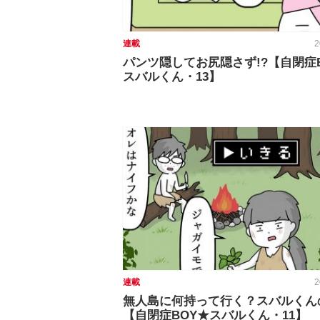
連載
2
パンツ隠してお尻隠さず!?【自閉症
スバルくん・13】
連載
2
無人島に何持って行く？スバルくん
【自閉症BOY★スバルくん・11】