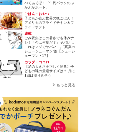
べてあそぼ！「牛乳パックのぷ
かぷかボート」
ごはん・おやつ
子どもが喜ぶ世界の晩ごはん！
アメリカのフライドチキン＆フ
ライドポテト
連載
ごみ収集はこの暑さでも休みナ
シ！「今…何度だ？」ヤバい…
これはマジでヤバい…。“真夏の
シューシューマン”篇【シューシ
ューマン・17】
カラダ・ココロ
【足の大きさを正しく測る】子
どもの靴の最適サイズは？ 月に
1回は測り直そう！
もっと見る