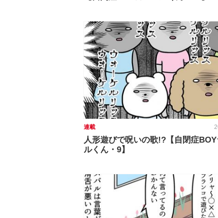
連載
2
人形遊びで呪いの歌!?【自閉症BO
ルくん・9】