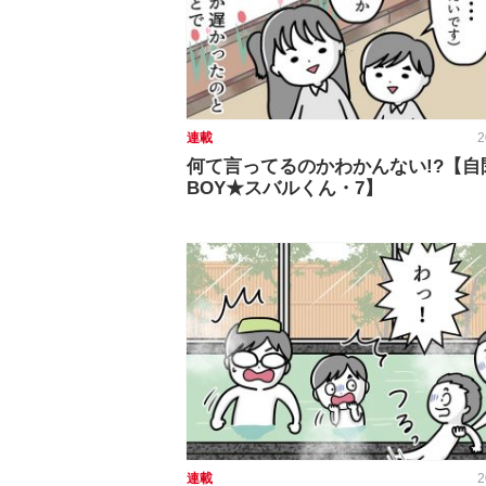
連載
2
何て言ってるのかわかんない!?【自
BOY★スバルくん・7】
連載
2