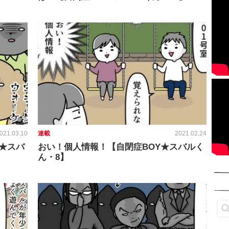
021.03.10
連載
2021.02.24
Y★スバ
おい！個人情報！【自閉症BOY★スバルく
ん・8】