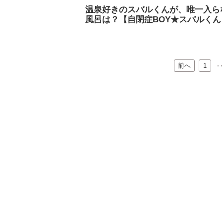
温泉好きのスバルくんが、唯一入ら
風呂は？【自閉症BOY★スバルくん
前へ
…
1