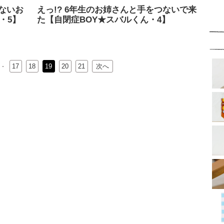
ないお
えっ!? 6年生のお姉さんと手をつないで来
・5】
た【自閉症BOY★スバルくん・4】
17
18
19
20
21
次へ