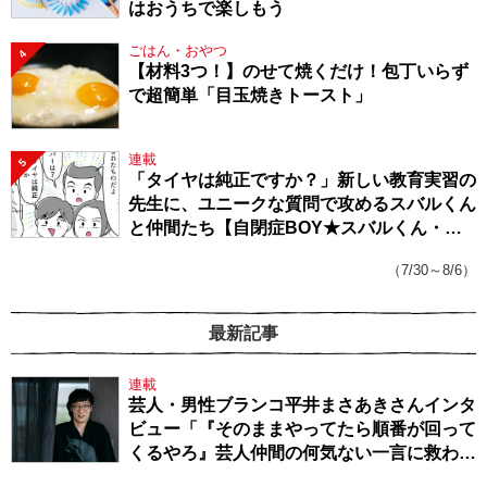
はおうちで楽しもう
ごはん・おやつ
4
【材料3つ！】のせて焼くだけ！包丁いらず
で超簡単「目玉焼きトースト」
連載
5
「タイヤは純正ですか？」新しい教育実習の
先生に、ユニークな質問で攻めるスバルくん
と仲間たち【自閉症BOY★スバルくん・
143】
（7/30～8/6）
最新記事
連載
芸人・男性ブランコ平井まさあきさんインタ
ビュー「『そのままやってたら順番が回って
くるやろ』芸人仲間の何気ない一言に救われ
てきたから、頑張れる」