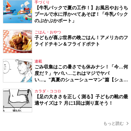
手づくり
【牛乳パックで夏の工作！】お風呂やおうち
プールで水に浮かべてあそぼ！「牛乳パック
のぷかぷかボート」
ごはん・おやつ
子どもが喜ぶ世界の晩ごはん！アメリカのフ
ライドチキン＆フライドポテト
連載
ごみ収集はこの暑さでも休みナシ！「今…何
度だ？」ヤバい…これはマジでヤバ
い…。“真夏のシューシューマン”篇【シュー
シューマン・17】
カラダ・ココロ
【足の大きさを正しく測る】子どもの靴の最
適サイズは？ 月に1回は測り直そう！
もっと読む