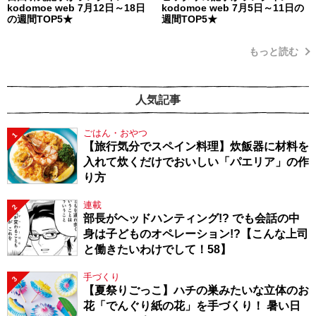
kodomoe web 7月12日～18日
kodomoe web 7月5日～11日の
の週間TOP5★
週間TOP5★
もっと読む
人気記事
ごはん・おやつ
1
【旅行気分でスペイン料理】炊飯器に材料を
入れて炊くだけでおいしい「パエリア」の作
り方
連載
2
部長がヘッドハンティング!? でも会話の中
身は子どものオペレーション!?【こんな上司
と働きたいわけでして！58】
手づくり
3
【夏祭りごっこ】ハチの巣みたいな立体のお
花「でんぐり紙の花」を手づくり！ 暑い日