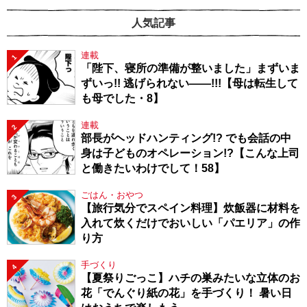
人気記事
連載
1
「陛下、寝所の準備が整いました」まずいま
ずいっ!! 逃げられない――!!!【母は転生して
も母でした・8】
連載
2
部長がヘッドハンティング!? でも会話の中
身は子どものオペレーション!?【こんな上司
と働きたいわけでして！58】
ごはん・おやつ
3
【旅行気分でスペイン料理】炊飯器に材料を
入れて炊くだけでおいしい「パエリア」の作
り方
手づくり
4
【夏祭りごっこ】ハチの巣みたいな立体のお
花「でんぐり紙の花」を手づくり！ 暑い日