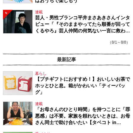
はおうちで楽しもう
連載
5
芸人・男性ブランコ平井まさあきさんインタ
ビュー「『そのままやってたら順番が回って
くるやろ』芸人仲間の何気ない一言に救われ
てきたから、頑張れる」
（8/1～8/8）
最新記事
暮らし
【プチギフトにおすすめ！】おいしいお茶で
ホッとひと息。箱がかわいい「ティーバッ
グ」
連載
「お母さんのひとり時間」を持つことに「罪
悪感」は不要。家族を頼れないときは、お母
さん同士で助け合いたい【タベコト in
Berlin・130】