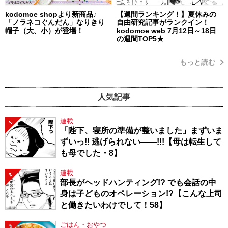
kodomoe shopより新商品♪
【週間ランキング！】夏休みの
「ノラネコぐんだん」なりきり
自由研究記事がランクイン！
帽子（大、小）が登場！
kodomoe web 7月12日～18日
の週間TOP5★
もっと読む
人気記事
連載
1
「陛下、寝所の準備が整いました」まずいま
ずいっ!! 逃げられない――!!!【母は転生して
も母でした・8】
連載
2
部長がヘッドハンティング!? でも会話の中
身は子どものオペレーション!?【こんな上司
と働きたいわけでして！58】
ごはん・おやつ
3