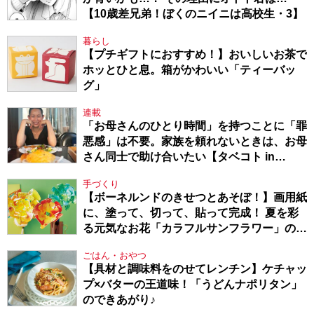
【10歳差兄弟！ぼくのニイニは高校生・3】
暮らし
【プチギフトにおすすめ！】おいしいお茶で
ホッとひと息。箱がかわいい「ティーバッ
グ」
連載
「お母さんのひとり時間」を持つことに「罪
悪感」は不要。家族を頼れないときは、お母
さん同士で助け合いたい【タベコト in
Berlin・130】
手づくり
【ボーネルンドのきせつとあそぼ！】画用紙
に、塗って、切って、貼って完成！ 夏を彩
る元気なお花「カラフルサンフラワー」の作
り方
ごはん・おやつ
【具材と調味料をのせてレンチン】ケチャッ
プ×バターの王道味！「うどんナポリタン」
のできあがり♪