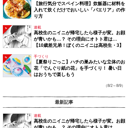
【旅行気分でスペイン料理】炊飯器に材料を
入れて炊くだけでおいしい「パエリア」の作
り方
連載
4
高校生のニイニが帰宅したら様子が変。お顔
が青いかも…？ その理由にオトト君は…
【10歳差兄弟！ぼくのニイニは高校生・3】
手づくり
5
【夏祭りごっこ】ハチの巣みたいな立体のお
花「でんぐり紙の花」を手づくり！ 暑い日
はおうちで楽しもう
（8/2～8/9）
最新記事
連載
高校生のニイニが帰宅したら様子が変。お顔
が青いかも…？ その理由にオトト君は…