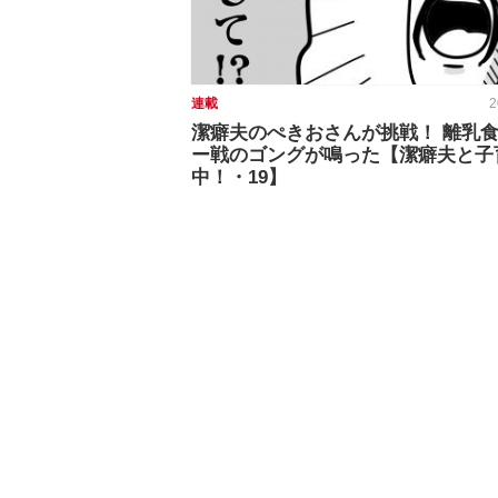
連載
2
潔癖夫のぺきおさんが挑戦！ 離乳
ー戦のゴングが鳴った【潔癖夫と子
中！・19】