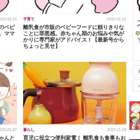
026.02.15
子育て
2025.01.12
のベビ
離乳食が市販のベビーフードに頼りきりな
。ママ
ことに罪悪感。赤ちゃん期のお悩みや気が
かりに専門家がアドバイス！【最新号から
ちょっと見せ】
025.01.07
暮らし
2024.11.19
ゃんと
育児に役立つ便利家電！ 離乳食も食事もお