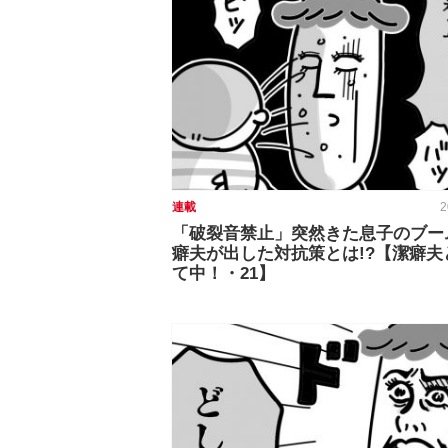
連載
2
「破裂音禁止」突然きた息子のブー
癖夫が出した対抗策とは!?【潔癖夫
て中！・21】