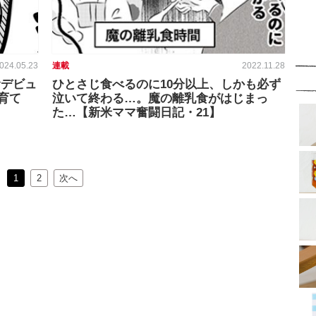
024.05.23
連載
2022.11.28
食デビュ
ひとさじ食べるのに10分以上、しかも必ず
育て
泣いて終わる…。魔の離乳食がはじまっ
た…【新米ママ奮闘日記・21】
1
2
次へ