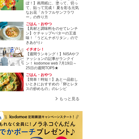
ぼ！】画用紙に、塗って、切っ
て、貼って完成！ 夏を彩る元気
なお花「カラフルサンフラワ
ー」の作り方
ごはん・おやつ
【具材と調味料をのせてレンチ
ン】ケチャップ×バターの王道
味！「うどんナポリタン」ので
きあがり♪
イチオシ！
【週間ランキング！】NISAやフ
ァッションの記事がランクイ
ン！ kodomoe web 7月19日～
25日の週間TOP5★
ごはん・おやつ
【簡単！時短！】あと一品欲し
いときにおすすめの「卵とレタ
スの炒めもの」のレシピ
もっと見る