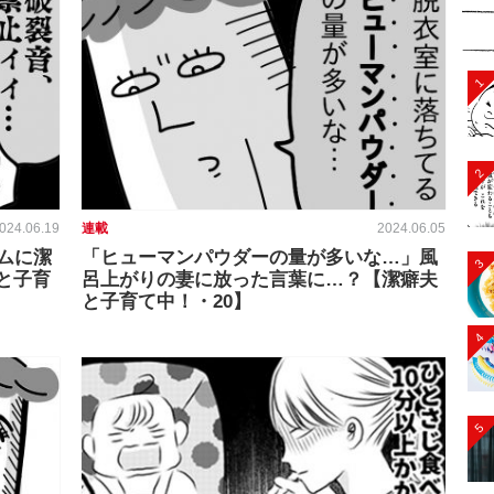
1
2
024.06.19
連載
2024.06.05
ムに潔
「ヒューマンパウダーの量が多いな…」風
3
と子育
呂上がりの妻に放った言葉に…？【潔癖夫
と子育て中！・20】
4
5