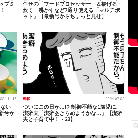
ップミ
任せの「フードプロセッサー」＆揚げる・
ト！
炊く・沸かすなど7通り使える「マルチポ
ット」【最新号からちょっと見せ】
024.11.16
連載
2024.07.03
れない
ついにこの日が…!? 制御不能な1歳児に、
新号か
潔癖夫「潔癖あきらめようかな…」【潔癖
夫と子育て中！・22】