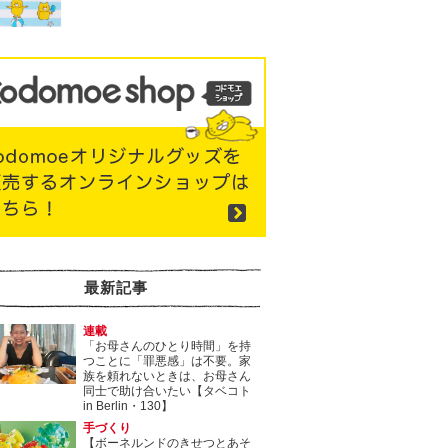
最新記事
連載
「お母さんのひとり時間」を持
つことに「罪悪感」は不要。家
族を頼れないときは、お母さん
同士で助け合いたい【タベコト
in Berlin・130】
手づくり
【ボーネルンドのきせつとあそ