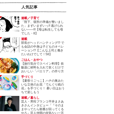
人気記事
連載／子育て
「陛下、寝所の準備が整いまし
た」まずいまずいっ!! 逃げられ
ない――!!!【母は転生しても母
でした・8】
連載
部長がヘッドハンティング!? で
も会話の中身は子どものオペレ
ーション!?【こんな上司と働き
たいわけでして！58】
ごはん・おやつ
【旅行気分でスペイン料理】炊
飯器に材料を入れて炊くだけで
おいしい「パエリア」の作り方
手づくり
【夏祭りごっこ】ハチの巣みた
いな立体のお花「でんぐり紙の
花」を手づくり！ 暑い日はおう
ちで楽しもう
連載／暮らし
芸人・男性ブランコ平井まさあ
きさんインタビュー「『そのま
まやってたら順番が回ってくる
やろ』芸人仲間の何気ない一言