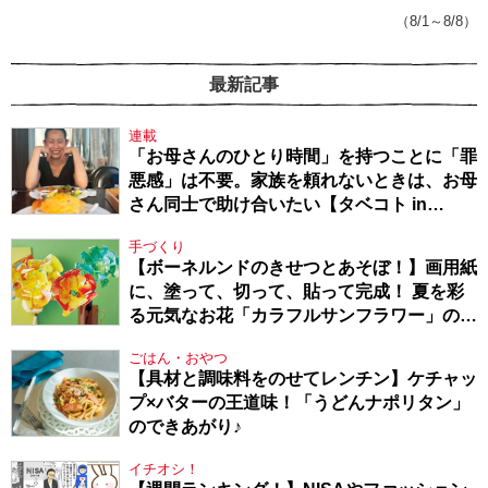
戦隊★PTA・19】
（8/1～8/8）
最新記事
連載
「お母さんのひとり時間」を持つことに「罪
悪感」は不要。家族を頼れないときは、お母
さん同士で助け合いたい【タベコト in
Berlin・130】
手づくり
【ボーネルンドのきせつとあそぼ！】画用紙
に、塗って、切って、貼って完成！ 夏を彩
る元気なお花「カラフルサンフラワー」の作
り方
ごはん・おやつ
【具材と調味料をのせてレンチン】ケチャッ
プ×バターの王道味！「うどんナポリタン」
のできあがり♪
イチオシ！