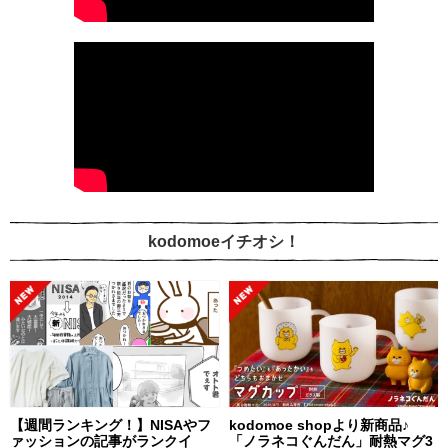
kodomoeイチオシ！
【週間ランキング！】NISAやフ
kodomoe shopより新商品♪
ァッションの記事がランクイ
「ノラネコぐんだん」耐熱マグ3