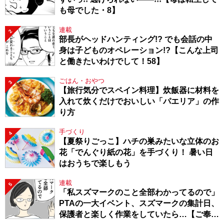
も母でした・8】
連載
2
部長がヘッドハンティング!? でも会話の中
身は子どものオペレーション!?【こんな上司
と働きたいわけでして！58】
ごはん・おやつ
3
【旅行気分でスペイン料理】炊飯器に材料を
入れて炊くだけでおいしい「パエリア」の作
り方
手づくり
4
【夏祭りごっこ】ハチの巣みたいな立体のお
花「でんぐり紙の花」を手づくり！ 暑い日
はおうちで楽しもう
連載
5
「私スズマークのこと全部わかってるので」
PTAの一大イベント、スズマークの集計日、
保護者と楽しく作業をしていたら…【ご奉仕