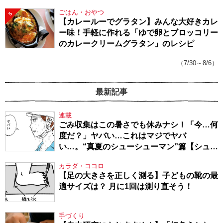
ごはん・おやつ
5
【カレールーでグラタン】みんな大好きカレ
ー味！手軽に作れる「ゆで卵とブロッコリー
のカレークリームグラタン」のレシピ
（7/30～8/6）
最新記事
連載
ごみ収集はこの暑さでも休みナシ！「今…何
度だ？」ヤバい…これはマジでヤバ
い…。“真夏のシューシューマン”篇【シュー
シューマン・17】
カラダ・ココロ
【足の大きさを正しく測る】子どもの靴の最
適サイズは？ 月に1回は測り直そう！
手づくり