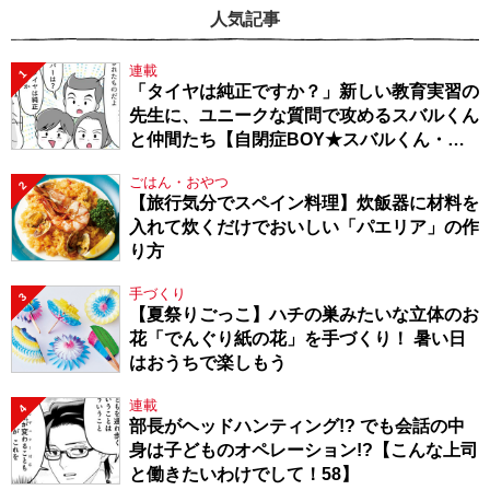
人気記事
連載
1
「タイヤは純正ですか？」新しい教育実習の
先生に、ユニークな質問で攻めるスバルくん
と仲間たち【自閉症BOY★スバルくん・
143】
ごはん・おやつ
2
【旅行気分でスペイン料理】炊飯器に材料を
入れて炊くだけでおいしい「パエリア」の作
り方
手づくり
3
【夏祭りごっこ】ハチの巣みたいな立体のお
花「でんぐり紙の花」を手づくり！ 暑い日
はおうちで楽しもう
連載
4
部長がヘッドハンティング!? でも会話の中
身は子どものオペレーション!?【こんな上司
と働きたいわけでして！58】