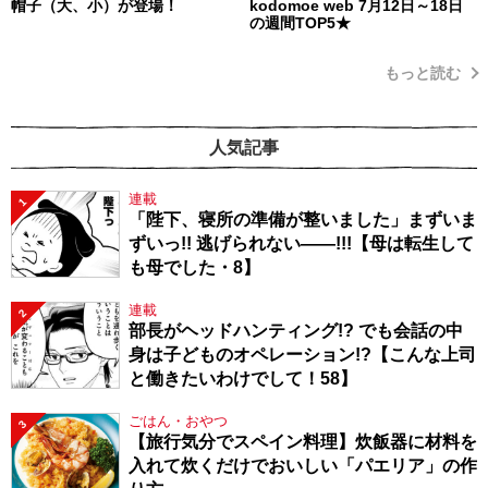
帽子（大、小）が登場！
kodomoe web 7月12日～18日
の週間TOP5★
もっと読む
人気記事
連載
1
「陛下、寝所の準備が整いました」まずいま
ずいっ!! 逃げられない――!!!【母は転生して
も母でした・8】
連載
2
部長がヘッドハンティング!? でも会話の中
身は子どものオペレーション!?【こんな上司
と働きたいわけでして！58】
ごはん・おやつ
3
【旅行気分でスペイン料理】炊飯器に材料を
入れて炊くだけでおいしい「パエリア」の作