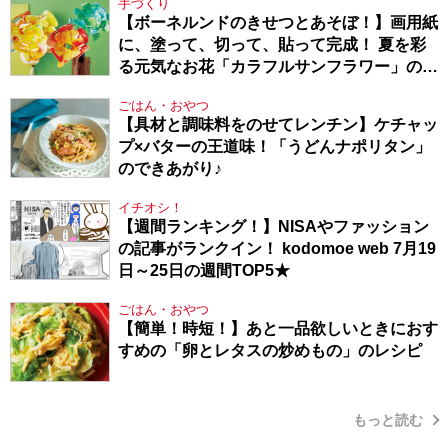
手づくり
【ボーネルンドのきせつとあそぼ！】画用紙
に、塗って、切って、貼って完成！ 夏を彩
る元気なお花「カラフルサンフラワー」の作
り方
ごはん・おやつ
【具材と調味料をのせてレンチン】ケチャッ
プ×バターの王道味！「うどんナポリタン」
のできあがり♪
イチオシ！
【週間ランキング！】NISAやファッション
の記事がランクイン！ kodomoe web 7月19
日～25日の週間TOP5★
ごはん・おやつ
【簡単！時短！】あと一品欲しいときにおす
すめの「卵とレタスの炒めもの」のレシピ
もっと読む