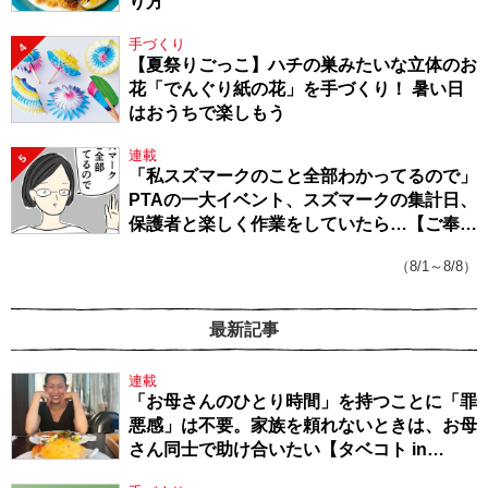
り方
手づくり
4
【夏祭りごっこ】ハチの巣みたいな立体のお
花「でんぐり紙の花」を手づくり！ 暑い日
はおうちで楽しもう
連載
5
「私スズマークのこと全部わかってるので」
PTAの一大イベント、スズマークの集計日、
保護者と楽しく作業をしていたら…【ご奉仕
戦隊★PTA・19】
（8/1～8/8）
最新記事
連載
「お母さんのひとり時間」を持つことに「罪
悪感」は不要。家族を頼れないときは、お母
さん同士で助け合いたい【タベコト in
Berlin・130】