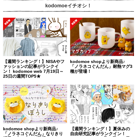
kodomoeイチオシ！
【週間ランキング！】NISAやフ
kodomoe shopより新商品♪
ァッションの記事がランクイ
「ノラネコぐんだん」耐熱マグ3
ン！ kodomoe web 7月19日～
種が登場！
25日の週間TOP5★
kodomoe shopより新商品♪
【週間ランキング！】夏休みの
「ノラネコぐんだん」なりきり
自由研究記事がランクイン！