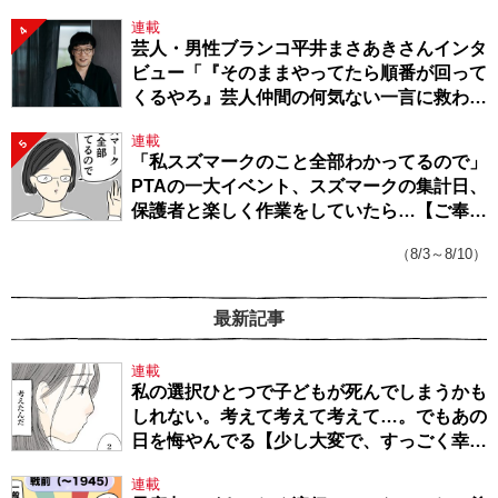
連載
4
芸人・男性ブランコ平井まさあきさんインタ
ビュー「『そのままやってたら順番が回って
くるやろ』芸人仲間の何気ない一言に救われ
てきたから、頑張れる」
連載
5
「私スズマークのこと全部わかってるので」
PTAの一大イベント、スズマークの集計日、
保護者と楽しく作業をしていたら…【ご奉仕
戦隊★PTA・19】
（8/3～8/10）
最新記事
連載
私の選択ひとつで子どもが死んでしまうかも
しれない。考えて考えて考えて…。でもあの
日を悔やんでる【少し大変で、すっごく幸せ
～ドラベ症候群の娘と心臓に毛の生えた母
連載
～・54】