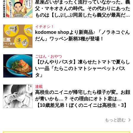
星座占いがまったく流行っていなかった、義
父・マキオさんの時代。その代わりにあった
ものは【しぶしぶ同居したら義父が最高だっ
た件・104】
イチオシ！
kodomoe shopより新商品♪ 「ノラネコぐん
だん」ワッペン新柄3種が登場！
ごはん・おやつ
【ひんやりパスタ】凍らせたトマトで夏らし
い一品「たらこのトマトシャーベットパス
タ」
連載
高校生のニイニが帰宅したら様子が変。お顔
が青いかも…？ その理由にオトト君は…
【10歳差兄弟！ぼくのニイニは高校生・3】
もっと読む