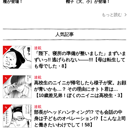
種が登場！
帽子（大、小）が登場！
もっと読む
人気記事
連載
1
「陛下、寝所の準備が整いました」まずいま
ずいっ!! 逃げられない――!!!【母は転生して
も母でした・8】
連載
2
高校生のニイニが帰宅したら様子が変。お顔
が青いかも…？ その理由にオトト君は…
【10歳差兄弟！ぼくのニイニは高校生・3】
連載
3
部長がヘッドハンティング!? でも会話の中
身は子どものオペレーション!?【こんな上司
と働きたいわけでして！58】