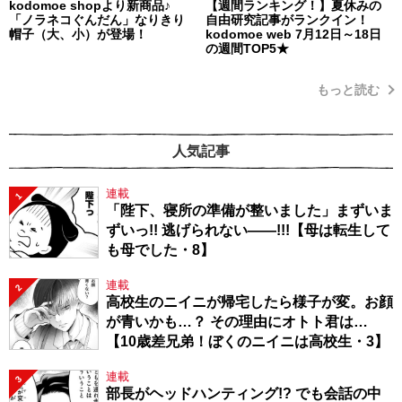
kodomoe shopより新商品♪
【週間ランキング！】夏休みの
「ノラネコぐんだん」なりきり
自由研究記事がランクイン！
帽子（大、小）が登場！
kodomoe web 7月12日～18日
の週間TOP5★
もっと読む
人気記事
連載
1
「陛下、寝所の準備が整いました」まずいま
ずいっ!! 逃げられない――!!!【母は転生して
も母でした・8】
連載
2
高校生のニイニが帰宅したら様子が変。お顔
が青いかも…？ その理由にオトト君は…
【10歳差兄弟！ぼくのニイニは高校生・3】
連載
3
部長がヘッドハンティング!? でも会話の中