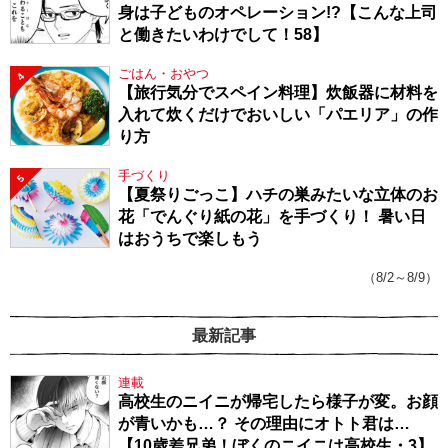
身は子どものオペレーション!?【こんな上司
と働きたいわけでして！58】
ごはん・おやつ
4
【旅行気分でスペイン料理】炊飯器に材料を
入れて炊くだけでおいしい「パエリア」の作
り方
手づくり
5
【夏祭りごっこ】ハチの巣みたいな立体のお
花「でんぐり紙の花」を手づくり！ 暑い日
はおうちで楽しもう
（8/2～8/9）
最新記事
連載
高校生のニイニが帰宅したら様子が変。お顔
が青いかも…？ その理由にオトト君は…
【10歳差兄弟！ぼくのニイニは高校生・3】