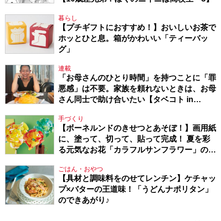
暮らし
【プチギフトにおすすめ！】おいしいお茶で
ホッとひと息。箱がかわいい「ティーバッ
グ」
連載
「お母さんのひとり時間」を持つことに「罪
悪感」は不要。家族を頼れないときは、お母
さん同士で助け合いたい【タベコト in
Berlin・130】
手づくり
【ボーネルンドのきせつとあそぼ！】画用紙
に、塗って、切って、貼って完成！ 夏を彩
る元気なお花「カラフルサンフラワー」の作
り方
ごはん・おやつ
【具材と調味料をのせてレンチン】ケチャッ
プ×バターの王道味！「うどんナポリタン」
のできあがり♪