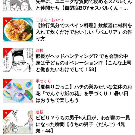
先生に、ユニークな質問で攻めるスバルくん
と仲間たち【自閉症BOY★スバルくん・
143】
ごはん・おやつ
2
【旅行気分でスペイン料理】炊飯器に材料を
入れて炊くだけでおいしい「パエリア」の作
り方
連載
3
部長がヘッドハンティング!? でも会話の中
身は子どものオペレーション!?【こんな上司
と働きたいわけでして！58】
手づくり
4
【夏祭りごっこ】ハチの巣みたいな立体のお
花「でんぐり紙の花」を手づくり！ 暑い日
はおうちで楽しもう
連載
5
ビビり？うちの男子5人目が、わが家の一員
になった瞬間【うちの男子（だんご）4兄
弟・44】