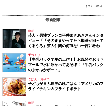
（7/30～8/6）
最新記事
連載
芸人・男性ブランコ平井まさあきさんインタ
ビュー「『そのままやってたら順番が回って
くるやろ』芸人仲間の何気ない一言に救われ
てきたから、頑張れる」
手づくり
【牛乳パックで夏の工作！】お風呂やおうち
プールで水に浮かべてあそぼ！「牛乳パック
のぷかぷかボート」
ごはん・おやつ
子どもが喜ぶ世界の晩ごはん！アメリカのフ
ライドチキン＆フライドポテト
連載