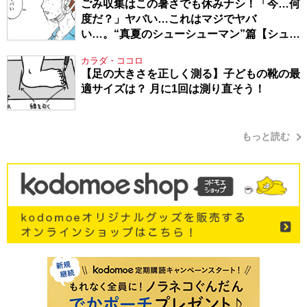
ごみ収集はこの暑さでも休みナシ！「今…何
度だ？」ヤバい…これはマジでヤバ
い…。“真夏のシューシューマン”篇【シュー
シューマン・17】
カラダ・ココロ
【足の大きさを正しく測る】子どもの靴の最
適サイズは？ 月に1回は測り直そう！
もっと読む