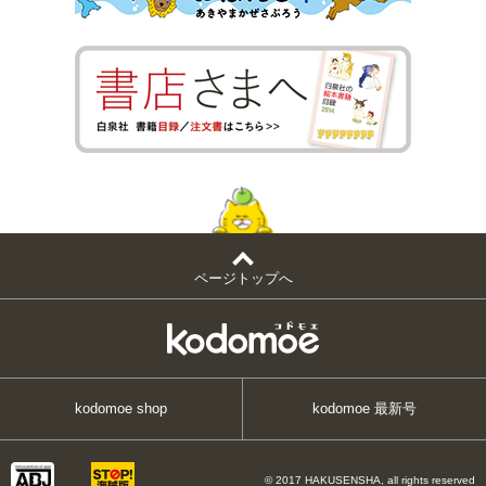
ページトップへ
kodomoe shop
kodomoe 最新号
© 2017 HAKUSENSHA, all rights reserved