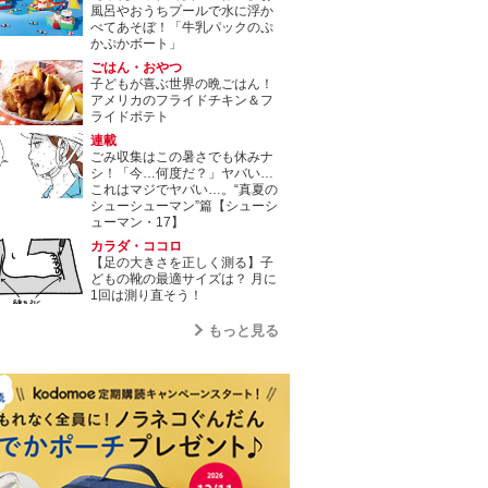
風呂やおうちプールで水に浮か
べてあそぼ！「牛乳パックのぷ
かぷかボート」
ごはん・おやつ
子どもが喜ぶ世界の晩ごはん！
アメリカのフライドチキン＆フ
ライドポテト
連載
ごみ収集はこの暑さでも休みナ
シ！「今…何度だ？」ヤバい…
これはマジでヤバい…。“真夏の
シューシューマン”篇【シューシ
ューマン・17】
カラダ・ココロ
【足の大きさを正しく測る】子
どもの靴の最適サイズは？ 月に
1回は測り直そう！
もっと見る