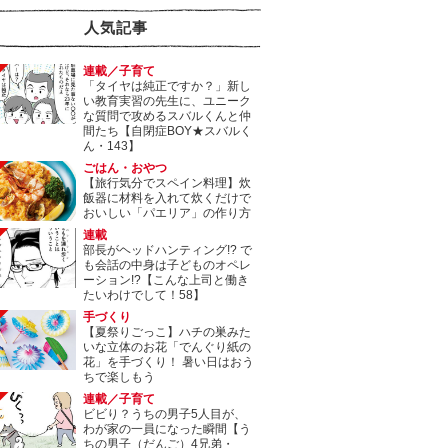
人気記事
連載／子育て
「タイヤは純正ですか？」新し
い教育実習の先生に、ユニーク
な質問で攻めるスバルくんと仲
間たち【自閉症BOY★スバルく
ん・143】
ごはん・おやつ
【旅行気分でスペイン料理】炊
飯器に材料を入れて炊くだけで
おいしい「パエリア」の作り方
連載
部長がヘッドハンティング!? で
も会話の中身は子どものオペレ
ーション!?【こんな上司と働き
たいわけでして！58】
手づくり
【夏祭りごっこ】ハチの巣みた
いな立体のお花「でんぐり紙の
花」を手づくり！ 暑い日はおう
ちで楽しもう
連載／子育て
ビビり？うちの男子5人目が、
わが家の一員になった瞬間【う
ちの男子（だんご）4兄弟・