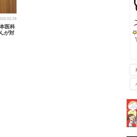
020.02.29
日本医科
んが対